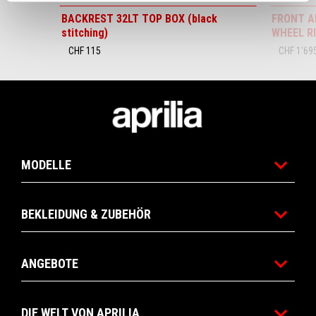
BACKREST 32LT TOP BOX (black
FRONT A
stitching)
WHEEL R
CHF 115
CHF 1'69
Footer
MODELLE
BEKLEIDUNG & ZUBEHÖR
ANGEBOTE
DIE WELT VON APRILIA