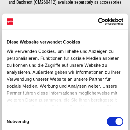
and Backrest (CM260412) available separately as accessories
Diese Webseite verwendet Cookies
Wir verwenden Cookies, um Inhalte und Anzeigen zu
personalisieren, Funktionen für soziale Medien anbieten
zu können und die Zugriffe auf unsere Website zu
analysieren. Außerdem geben wir Informationen zu Ihrer
Item
Verwendung unserer Website an unsere Partner für
1
of
1
soziale Medien, Werbung und Analysen weiter. Unsere
Partner führen diese Informationen möglicherweise mit
weiteren Daten zusammen, die Sie ihnen bereitgestellt
haben oder die sie im Rahmen Ihrer Nutzung der Dienste
gesammelt haben.
Einwilligungsauswahl
Notwendig