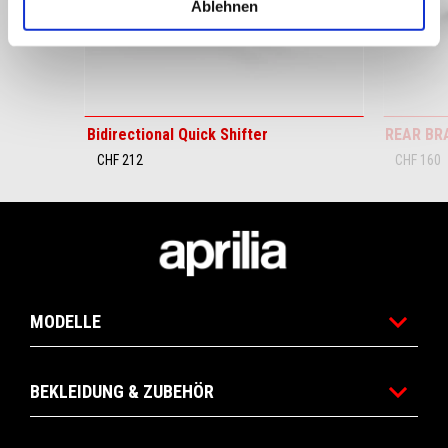
Zurück
W
Ablehnen
Bidirectional Quick Shifter
REAR BR
CHF 212
CHF 160
Footer
MODELLE
BEKLEIDUNG & ZUBEHÖR