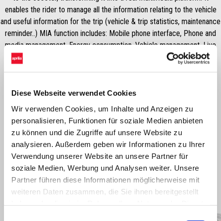
enables the rider to manage all the information relating to the vehicle
and useful information for the trip (vehicle & trip statistics, maintenance
reminder..) MIA function includes: Mobile phone interface, Phone and
media management, Energy consumption, Vehicle management, Live
tracking
Diese Webseite verwendet Cookies
Wir verwenden Cookies, um Inhalte und Anzeigen zu
personalisieren, Funktionen für soziale Medien anbieten
zu können und die Zugriffe auf unsere Website zu
analysieren. Außerdem geben wir Informationen zu Ihrer
Verwendung unserer Website an unsere Partner für
soziale Medien, Werbung und Analysen weiter. Unsere
Partner führen diese Informationen möglicherweise mit
Item
1
weiteren Daten zusammen, die Sie ihnen bereitgestellt
of
6
haben oder die sie im Rahmen Ihrer Nutzung der Dienste
gesammelt haben.
Einwilligungsauswahl