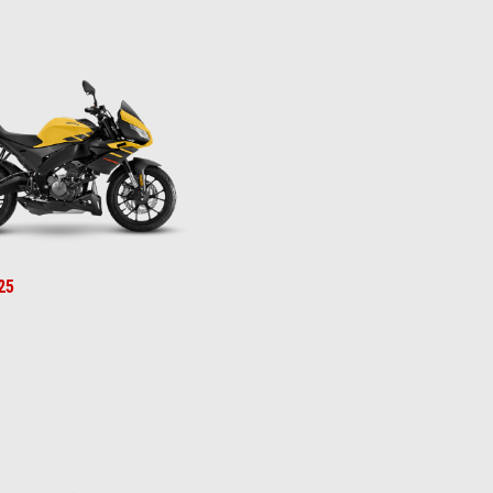
llow
a Grey
25