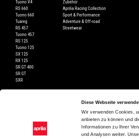
Tuono V4
Zubehör
RS 660
Aprilia Racing Collection
Tuono 660
Sport & Performance
Tuareg
Adventure & Off-road
RS 457
Streetwear
Tuono 457
RS 125
Tuono 125
SX 125
RX 125
SR GT 400
SR GT
SXR
RECHTLICHER HINWEIS
Diese Webseite verwende
Empfohlene Verkaufspreise inkl. MwSt., Transport und Fahrzeugprüfberi
Wir verwenden Cookies, um
abgebildeten Fahrzeuge und Zubehörartikel dienen nur zur Darstellung
anbieten zu können und di
Farbtönen in der Serienausstattung gegenüber der Wiedergabe in Bild sin
Informationen zu Ihrer Ve
oder stilistischer Änderungen vor. Sämtliche Angaben sind unverbindl
und Analysen weiter. Unse
Zubehörartikel und Ausstattungen möglich. Die montagekosten sind nich