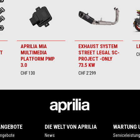
APRILIA MIA
EXHAUST SYSTEM
L
IT
MULTIMEDIA
STREET LEGAL SC-
C
PLATFORM PMP
PROJECT -ONLY
3.0
73.5 KW
CHF 130
CHF 2'299
ANGEBOTE
DIE WELT VON APRILIA
WARTUNG U
ngebote
News
Serviceleistun