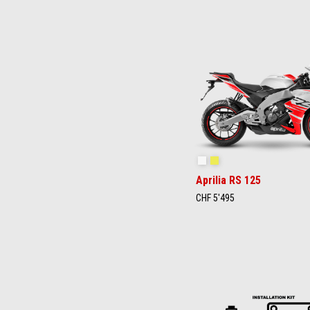
Item
1
of
3
Kingsnake White
Cyanide Yellow
Aprilia RS 125
CHF 5'495
Item
1
of