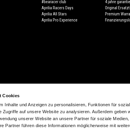
#bearacer club
4 jahre garanti
Aprilia Racers Days
Original Ersatzt
Aprilia All Stars
Premium Warra
Aprilia Pro Experience
Finanzierungs
t Cookies
cht (Form. 13.20). Zuzüglich individuelle Ablieferungspauschale des Händlers.
 Inhalte und Anzeigen zu personalisieren, Funktionen für sozia
 der Farbe. Verfügbarkeiten, eventuelle Abweichungen von Ausstattung, Produk
e Zugriffe auf unsere Website zu analysieren. Außerdem geben w
d möglich. Druckfehler, Farbfehler, Irrtümer, Änderungen und Auslaufartikel vorb
rwendung unserer Website an unsere Partner für soziale Medien
ich. In verschiedenen Ländern sind aufgrund gesetzlicher Bestimmungen Abweic
re Partner führen diese Informationen möglicherweise mit weite
t im Preis inbegriffen.