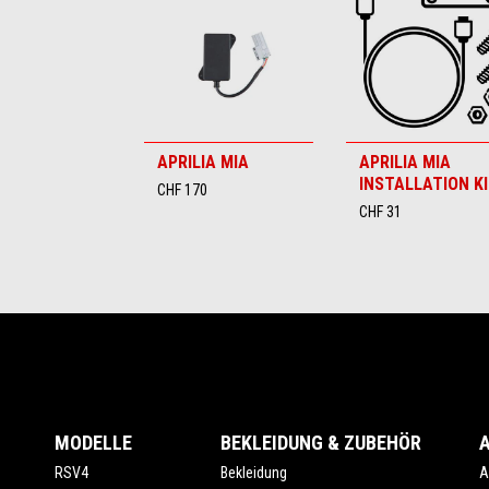
6
APRILIA MIA
APRILIA MIA
INSTALLATION K
CHF 170
CHF 31
Footer
MODELLE
BEKLEIDUNG & ZUBEHÖR
RSV4
Bekleidung
A