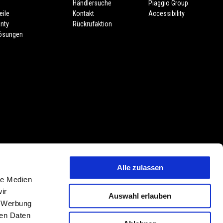
e
Händlersuche
Piaggio Group
eile
Kontakt
Accessibility
nty
Rückrufaktion
lösungen
Alle zulassen
 Preisänderungen jederzeit und ohne Vorankündigung vorbehalten. Die
le Medien
tmerkmalen, Dekore oder Sitzbankfarben vorbehalten. Abweichungen von
ir
Auswahl erlauben
ehalten. PIAGGIO & C. S.p.A. behält sich jederzeit das Recht technischer
, Werbung
hungen von den hier beschriebenen und abgebildeten Modellvarianten,
ren Daten