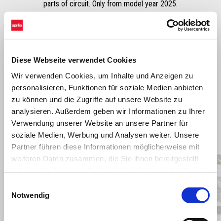
parts of circuit. Only from model year 2025.
Diese Webseite verwendet Cookies
Wir verwenden Cookies, um Inhalte und Anzeigen zu
personalisieren, Funktionen für soziale Medien anbieten
zu können und die Zugriffe auf unsere Website zu
analysieren. Außerdem geben wir Informationen zu Ihrer
Verwendung unserer Website an unsere Partner für
Item
soziale Medien, Werbung und Analysen weiter. Unsere
1
of
9
Partner führen diese Informationen möglicherweise mit
weiteren Daten zusammen, die Sie ihnen bereitgestellt
haben oder die sie im Rahmen Ihrer Nutzung der Dienste
gesammelt haben.
Einwilligungsauswahl
Zurück
W
Notwendig