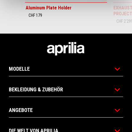
Aluminum Plate Holder
EXHAUST
PROJECT
CHF 179
CHF 2'29
Footer
MODELLE
BEKLEIDUNG & ZUBEHÖR
ANGEBOTE
DIE WELT VON APRILIA