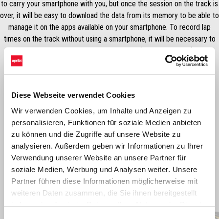
to carry your smartphone with you, but once the session on the track is
over, it will be easy to download the data from its memory to be able to
manage it on the apps available on your smartphone. To record lap
times on the track without using a smartphone, it will be necessary to
connect the Aprilia MIA to the GPS sensor (code 2S002389) to be
purchased separately.
Diese Webseite verwendet Cookies
Wir verwenden Cookies, um Inhalte und Anzeigen zu
personalisieren, Funktionen für soziale Medien anbieten
zu können und die Zugriffe auf unsere Website zu
analysieren. Außerdem geben wir Informationen zu Ihrer
Verwendung unserer Website an unsere Partner für
soziale Medien, Werbung und Analysen weiter. Unsere
Partner führen diese Informationen möglicherweise mit
Item
weiteren Daten zusammen, die Sie ihnen bereitgestellt
1
of
9
haben oder die sie im Rahmen Ihrer Nutzung der Dienste
gesammelt haben.