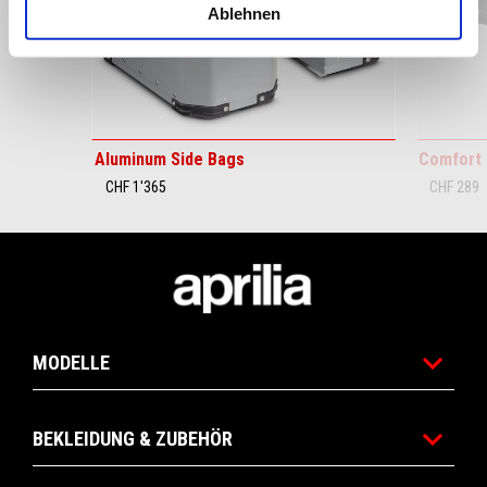
Ablehnen
Zurück
W
Aluminum Side Bags
Comfort 
CHF 1'365
CHF 289
Footer
MODELLE
BEKLEIDUNG & ZUBEHÖR