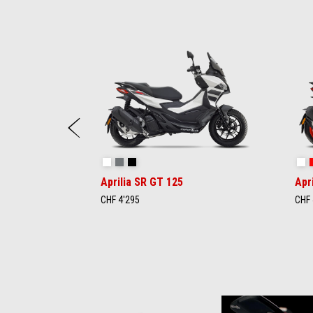
Item
1
of
6
Zurück
Opalescent Light
Street Grey
Aprilia Black
Sp
Aprilia SR GT 125
Apr
CHF 4'295
CHF 
Item
1
of