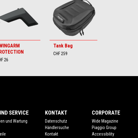
WINGARM
Tank Bag
ROTECTION
CHF 259
HF 26
ND SERVICE
KONTAKT
CORPORATE
gen und Wartung
Datenschutz
Wide Magazine
e
Händlersuche
Piaggio Group
eile
Kontakt
Accessibility