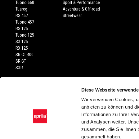
Tuono 660
Sport & Performance
Tuareg
Adventure & Off-road
RS 457
Streetwear
Tuono 457
RS 125
Tuono 125
SX 125
RX 125
SR GT 400
SR GT
SXR
RECHTLICHER HINWEIS
Diese Webseite verwende
Empfohlene Verkaufspreise inkl. MwSt., Transport und Fahrzeugprüfberi
Wir verwenden Cookies, um
abgebildeten Fahrzeuge und Zubehörartikel dienen nur zur Darstellung
anbieten zu können und di
Farbtönen in der Serienausstattung gegenüber der Wiedergabe in Bild sin
Informationen zu Ihrer Ve
oder stilistischer Änderungen vor. Sämtliche Angaben sind unverbindl
und Analysen weiter. Unse
Zubehörartikel und Ausstattungen möglich. Die montagekosten sind nich
zusammen, die Sie ihnen b
gesammelt haben.