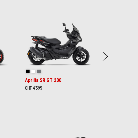
Weite
Aprilia Black
Opalescent Light
Street Grey
Aprilia SR GT 200
CHF 4'595