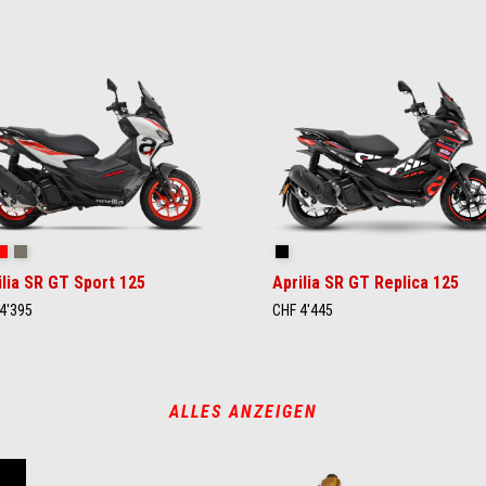
ace White
Red Raceway
Savana Grey
GP Replica
ilia SR GT Sport 125
Aprilia SR GT Replica 125
4'395
CHF 4'445
ALLES ANZEIGEN