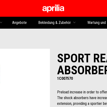
Skip to content
Angebote
Bekleidung & Zubehör
Wartung und 
SPORT RE
ABSORBE
1C007570
Preload increase in order to offe
The shock absorbers have increa
extension, providing a sportier b