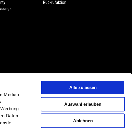
nty
Rückrufaktion
lösungen
Alle zulassen
 Preisänderungen jederzeit und ohne Vorankündigung vorbehalten. Die
le Medien
tmerkmalen, Dekore oder Sitzbankfarben vorbehalten. Abweichungen von
ir
Auswahl erlauben
ehalten. PIAGGIO & C. S.p.A. behält sich jederzeit das Recht technischer
, Werbung
hungen von den hier beschriebenen und abgebildeten Modellvarianten,
ren Daten
Ablehnen
ienste