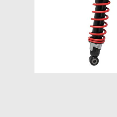
Item
1
of
1