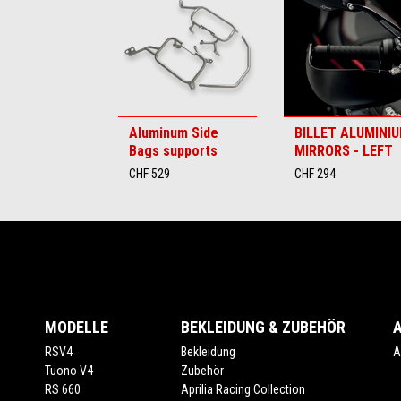
6
Aluminum Side
BILLET ALUMINI
Bags supports
MIRRORS - LEFT
CHF 529
CHF 294
Footer
MODELLE
BEKLEIDUNG & ZUBEHÖR
RSV4
Bekleidung
A
Tuono V4
Zubehör
RS 660
Aprilia Racing Collection