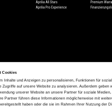
Aprilia All Stars
Premium Warra
Aprilia Pro Experience
Finanzierungs
t Cookies
cht (Form. 13.20). Zuzüglich individuelle Ablieferungspauschale des Händlers.
 Inhalte und Anzeigen zu personalisieren, Funktionen für sozia
 der Farbe. Verfügbarkeiten, eventuelle Abweichungen von Ausstattung, Produk
e Zugriffe auf unsere Website zu analysieren. Außerdem geben w
d möglich. Druckfehler, Farbfehler, Irrtümer, Änderungen und Auslaufartikel vorb
rwendung unserer Website an unsere Partner für soziale Medien
ich. In verschiedenen Ländern sind aufgrund gesetzlicher Bestimmungen Abweic
re Partner führen diese Informationen möglicherweise mit weite
t im Preis inbegriffen.
ereitgestellt haben oder die sie im Rahmen Ihrer Nutzung der D