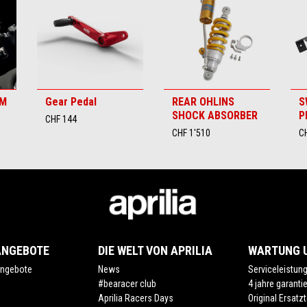
UM
Gear Pedal
REAR OHLINS
S
SHOCK ABSORBER
P
CHF 144
CHF 1'510
C
ANGEBOTE
DIE WELT VON APRILIA
WARTUNG U
ngebote
News
Serviceleistun
#bearacer club
4 jahre garanti
Aprilia Racers Days
Original Ersatzt