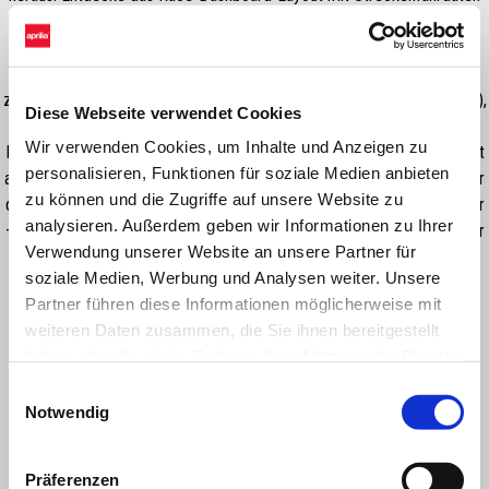
und teste die drei zusätzlichen Fahrmodi (Race, Track1 und Track2).
Track enthält außerdem die Aprilia Launch Control (ALC) für Starthilfe
(exklusiv für den Einsatz auf der Rennstrecke), den Pit Limiter (APL)
zur Begrenzung der Höchstgeschwindigkeit sowie Slide Control (ASC),
Diese Webseite verwendet Cookies
das seitliches Ausbrechen des Hinterrads voraussieht und begrenzt.
Wir verwenden Cookies, um Inhalte und Anzeigen zu
Das Track Pack ist serienmäßig bei der RSV4 Factory enthalten. Es ist
personalisieren, Funktionen für soziale Medien anbieten
als optionales Zubehör für die RSV4 und Tuono V4 erhältlich, kann über
zu können und die Zugriffe auf unsere Website zu
die Aprilia MIA App gekauft werden – ganz ohne Besuch beim Händler
analysieren. Außerdem geben wir Informationen zu Ihrer
– und erfordert die Verbindung mit Aprilia MIA (ein optionales Zubehör
Verwendung unserer Website an unsere Partner für
für RSV4 und Tuono V4 und serienmäßig bei der RSV4 Factory
soziale Medien, Werbung und Analysen weiter. Unsere
enthalten).
Partner führen diese Informationen möglicherweise mit
weiteren Daten zusammen, die Sie ihnen bereitgestellt
haben oder die sie im Rahmen Ihrer Nutzung der Dienste
gesammelt haben.
Einwilligungsauswahl
Notwendig
Präferenzen