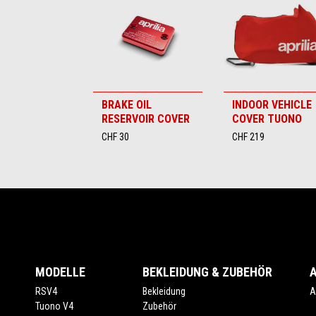
6
BRAKE OIL
INDOOR VEHICLE
RESERVOIR COVER
COVER TUONO
CHF 30
CHF 219
Footer
MODELLE
BEKLEIDUNG & ZUBEHÖR
RSV4
Bekleidung
A
Tuono V4
Zubehör