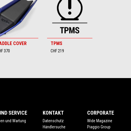
ADDLE COVER
TPMS
HF 370
CHF 219
ND SERVICE
KONTAKT
CORPORATE
gen und Wartung
Datenschutz
Wide Magazine
e
Händlersuche
Piaggio Group