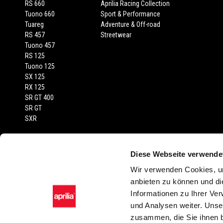
RS 660
Aprilia Racing Collection
Tuono 660
Sport & Performance
Tuareg
Adventure & Off-road
RS 457
Streetwear
Tuono 457
RS 125
Tuono 125
SX 125
RX 125
SR GT 400
SR GT
SXR
RECHTLICHER HINWEIS
Diese Webseite verwende
Empfohlene Verkaufspreise inkl. MwSt., Transport und Fahrzeugprüfberi
Wir verwenden Cookies, um
abgebildeten Fahrzeuge und Zubehörartikel dienen nur zur Darstellung
anbieten zu können und di
Farbtönen in der Serienausstattung gegenüber der Wiedergabe in Bild sin
Informationen zu Ihrer Ve
oder stilistischer Änderungen vor. Sämtliche Angaben sind unverbindl
und Analysen weiter. Unse
Zubehörartikel und Ausstattungen möglich. Die montagekosten sind nich
zusammen, die Sie ihnen b