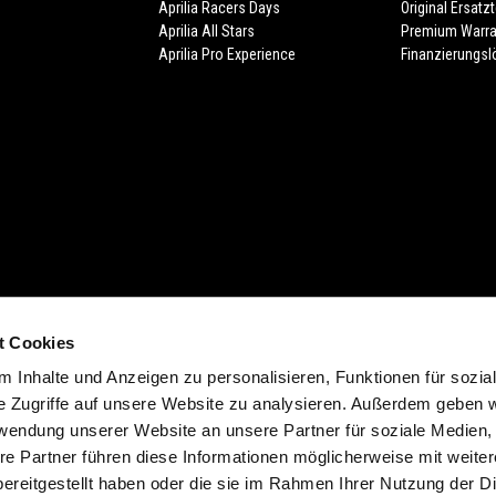
Aprilia Racers Days
Original Ersatzt
Aprilia All Stars
Premium Warra
Aprilia Pro Experience
Finanzierungs
t Cookies
cht (Form. 13.20). Zuzüglich individuelle Ablieferungspauschale des Händlers.
 Inhalte und Anzeigen zu personalisieren, Funktionen für sozia
 der Farbe. Verfügbarkeiten, eventuelle Abweichungen von Ausstattung, Produk
e Zugriffe auf unsere Website zu analysieren. Außerdem geben w
d möglich. Druckfehler, Farbfehler, Irrtümer, Änderungen und Auslaufartikel vorb
rwendung unserer Website an unsere Partner für soziale Medien
ich. In verschiedenen Ländern sind aufgrund gesetzlicher Bestimmungen Abweic
re Partner führen diese Informationen möglicherweise mit weite
t im Preis inbegriffen.
ereitgestellt haben oder die sie im Rahmen Ihrer Nutzung der D