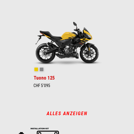
Viper Yellow
Mamba Grey
Tuono 125
CHF 5'095
ALLES ANZEIGEN