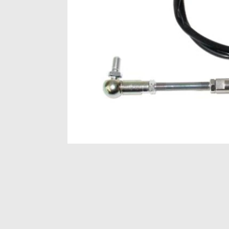
Item
1
of
1