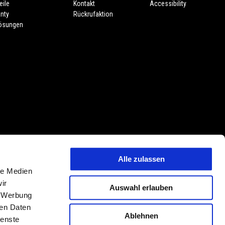
eile
Kontakt
Accessibility
nty
Rückrufaktion
lösungen
Alle zulassen
 Preisänderungen jederzeit und ohne Vorankündigung vorbehalten. Die
le Medien
tmerkmalen, Dekore oder Sitzbankfarben vorbehalten. Abweichungen von
ir
Auswahl erlauben
ehalten. PIAGGIO & C. S.p.A. behält sich jederzeit das Recht technischer
, Werbung
hungen von den hier beschriebenen und abgebildeten Modellvarianten,
ren Daten
Ablehnen
ienste