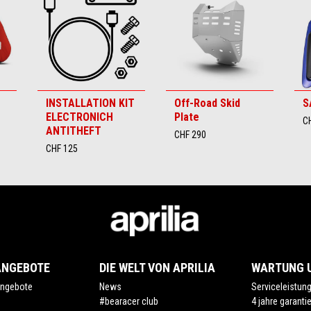
INSTALLATION KIT
Off-Road Skid
S
ELECTRONICH
Plate
C
ANTITHEFT
CHF 290
CHF 125
ANGEBOTE
DIE WELT VON APRILIA
WARTUNG U
ngebote
News
Serviceleistun
#bearacer club
4 jahre garanti