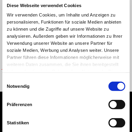
Diese Webseite verwendet Cookies
Wir verwenden Cookies, um Inhalte und Anzeigen zu
personalisieren, Funktionen für soziale Medien anbieten
zu können und die Zugriffe auf unsere Website zu
analysieren. Außerdem geben wir Informationen zu Ihrer
Verwendung unserer Website an unsere Partner für
soziale Medien, Werbung und Analysen weiter. Unsere
Partner führen diese Informationen möglicherweise mit
weiteren Daten zusammen, die Sie ihnen bereitgestellt
haben oder die sie im Rahmen Ihrer Nutzung der Dienste
Touring windscreen
gesammelt haben.
Einwilligungsauswahl
CHF 239
Notwendig
Footer
Präferenzen
Statistiken
MODELLE