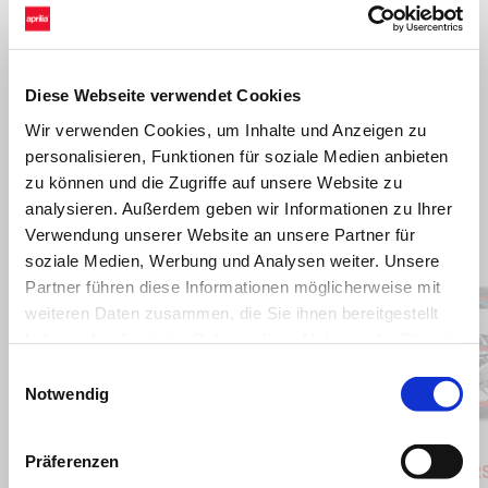
Diese Webseite verwendet Cookies
Wir verwenden Cookies, um Inhalte und Anzeigen zu
personalisieren, Funktionen für soziale Medien anbieten
zu können und die Zugriffe auf unsere Website zu
analysieren. Außerdem geben wir Informationen zu Ihrer
Verwendung unserer Website an unsere Partner für
Item
1
of
soziale Medien, Werbung und Analysen weiter. Unsere
6
Partner führen diese Informationen möglicherweise mit
weiteren Daten zusammen, die Sie ihnen bereitgestellt
haben oder die sie im Rahmen Ihrer Nutzung der Dienste
gesammelt haben.
Zurück
W
Einwilligungsauswahl
Notwendig
Blue Marlin
Venom Yellow
Blue Ma
Ven
Präferenzen
Aprilia RS 660
Aprilia R