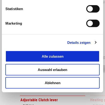
CHF 10'995
CHF 10'9
Statistiken
ALLES ANZEIGEN
Marketing
Item
1
of
6
Details zeigen
Alle zulassen
Auswahl erlauben
Zurück
W
Ablehnen
Adjustable Clutch lever
Heating 