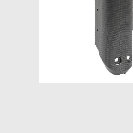
Item
1
of
1