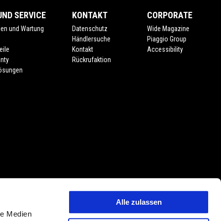
ND SERVICE
KONTAKT
CORPORATE
gen und Wartung
Datenschutz
Wide Magazine
e
Händlersuche
Piaggio Group
eile
Kontakt
Accessibility
nty
Rückrufaktion
lösungen
Alle zulassen
 Preisänderungen jederzeit und ohne Vorankündigung vorbehalten. Die
le Medien
tmerkmalen, Dekore oder Sitzbankfarben vorbehalten. Abweichungen von