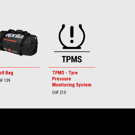
oll Bag
TPMS - Tyre
Pressure
HF 139
Monitoring System
CHF 210