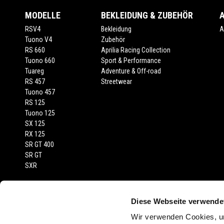
MODELLE
BEKLEIDUNG & ZUBEHÖR
RSV4
Bekleidung
A
Tuono V4
Zubehör
RS 660
Aprilia Racing Collection
Tuono 660
Sport & Performance
Tuareg
Adventure & Off-road
RS 457
Streetwear
Tuono 457
RS 125
Tuono 125
SX 125
RX 125
SR GT 400
SR GT
SXR
RECHTLICHER HINWEIS
Diese Webseite verwende
Empfohlene Verkaufspreise inkl. MwSt., Transport und Fahrzeugprüfberi
Wir verwenden Cookies, um
abgebildeten Fahrzeuge und Zubehörartikel dienen nur zur Darstellung