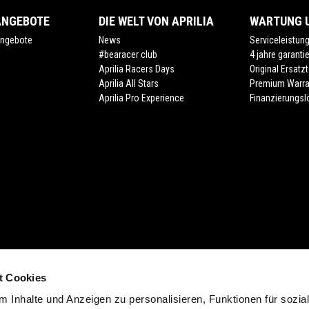
ANGEBOTE
DIE WELT VON APRILIA
WARTUNG U
ngebote
News
Serviceleistun
#bearacer club
4 jahre garanti
Aprilia Racers Days
Original Ersatzt
Aprilia All Stars
Premium Warra
Aprilia Pro Experience
Finanzierungs
t Cookies
cht (Form. 13.20). Zuzüglich individuelle Ablieferungspauschale des Händlers.
 Inhalte und Anzeigen zu personalisieren, Funktionen für sozia
 der Farbe. Verfügbarkeiten, eventuelle Abweichungen von Ausstattung, Produk