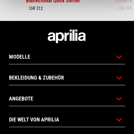
Bidirectional Quick Shifter
CARBON 
CHF 212
CHF 399
Footer
MODELLE
BEKLEIDUNG & ZUBEHÖR
ANGEBOTE
DIE WELT VON APRILIA