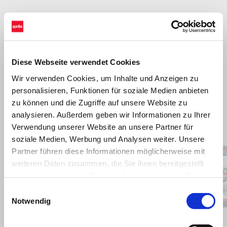
Diese Webseite verwendet Cookies
Wir verwenden Cookies, um Inhalte und Anzeigen zu
personalisieren, Funktionen für soziale Medien anbieten
zu können und die Zugriffe auf unsere Website zu
analysieren. Außerdem geben wir Informationen zu Ihrer
Item
Verwendung unserer Website an unsere Partner für
1
of
6
soziale Medien, Werbung und Analysen weiter. Unsere
Partner führen diese Informationen möglicherweise mit
weiteren Daten zusammen, die Sie ihnen bereitgestellt
haben oder die sie im Rahmen Ihrer Nutzung der Dienste
Zurück
W
gesammelt haben.
Einwilligungsauswahl
Notwendig
Blue Marlin
Venom Yellow
Blue Ma
Ven