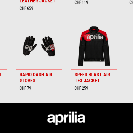
LEATHER JACKET
CHF 119
C
CHF 659
H
RAPID DASH AIR
SPEED BLAST AIR
GLOVES
TEX JACKET
CHF 79
CHF 259