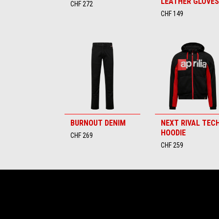
LEATHER GLOVES
CHF 272
CHF 149
BURNOUT DENIM
NEXT RIVAL TEC
HOODIE
CHF 269
CHF 259
Footer