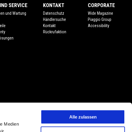
ND SERVICE
KONTAKT
CORPORATE
gen und Wartung
Datenschutz
Wide Magazine
e
Händlersuche
Piaggio Group
eile
Kontakt
Accessibility
nty
Rückrufaktion
lösungen
Alle zulassen
 Preisänderungen jederzeit und ohne Vorankündigung vorbehalten. Die
le Medien
tmerkmalen, Dekore oder Sitzbankfarben vorbehalten. Abweichungen von
ir