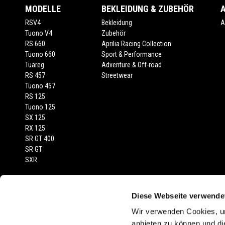
MODELLE
BEKLEIDUNG & ZUBEHÖR
RSV4
Bekleidung
A
Tuono V4
Zubehör
RS 660
Aprilia Racing Collection
Tuono 660
Sport & Performance
Tuareg
Adventure & Off-road
RS 457
Streetwear
Tuono 457
RS 125
Tuono 125
SX 125
RX 125
SR GT 400
SR GT
SXR
RECHTLICHER HINWEIS
Diese Webseite verwende
Empfohlene Verkaufspreise inkl. MwSt., Transport und Fahrzeugprüfberi
Wir verwenden Cookies, um
abgebildeten Fahrzeuge und Zubehörartikel dienen nur zur Darstellung
anbieten zu können und di