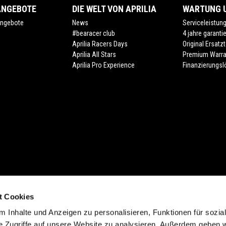
ANGEBOTE
DIE WELT VON APRILIA
WARTUNG U
ngebote
News
Serviceleistun
#bearacer club
4 jahre garanti
Aprilia Racers Days
Original Ersatzt
Aprilia All Stars
Premium Warra
Aprilia Pro Experience
Finanzierungs
t Cookies
cht (Form. 13.20). Zuzüglich individuelle Ablieferungspauschale des Händlers.
 Inhalte und Anzeigen zu personalisieren, Funktionen für sozia
 der Farbe. Verfügbarkeiten, eventuelle Abweichungen von Ausstattung, Produk
e Zugriffe auf unsere Website zu analysieren. Außerdem geben w