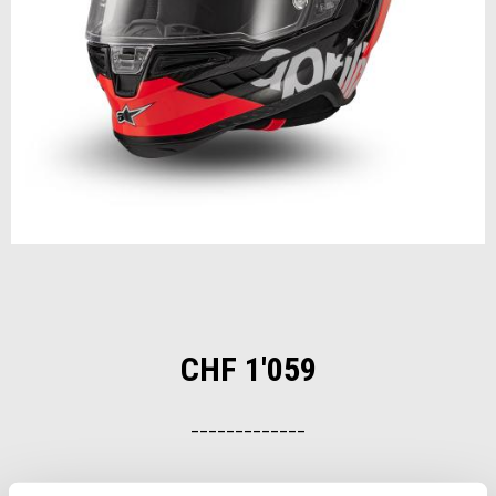
Zurück
Wei
Item
1
of
2
CHF 1'059
_____________