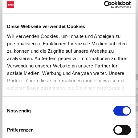
Diese Webseite verwendet Cookies
Wir verwenden Cookies, um Inhalte und Anzeigen zu
personalisieren, Funktionen für soziale Medien anbieten
zu können und die Zugriffe auf unsere Website zu
analysieren. Außerdem geben wir Informationen zu Ihrer
Item
1
of
Verwendung unserer Website an unsere Partner für
9
soziale Medien, Werbung und Analysen weiter. Unsere
Partner führen diese Informationen möglicherweise mit
weiteren Daten zusammen, die Sie ihnen bereitgestellt
haben oder die sie im Rahmen Ihrer Nutzung der Dienste
Zurück
W
gesammelt haben.
Einwilligungsauswahl
Notwendig
Stingray Blue
Poison Yellow
Shaked
Aprilia RSV4 1100
Aprilia 
Präferenzen
CHF 20'995
CHF 23'9