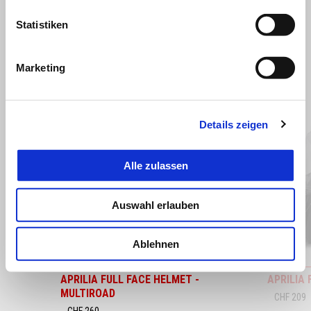
Statistiken
ALLES ANZEIGEN
Marketing
Item
1
of
6
Details zeigen
Alle zulassen
Zurück
W
Auswahl erlauben
Ablehnen
APRILIA FULL FACE HELMET -
APRILIA
MULTIROAD
CHF 209