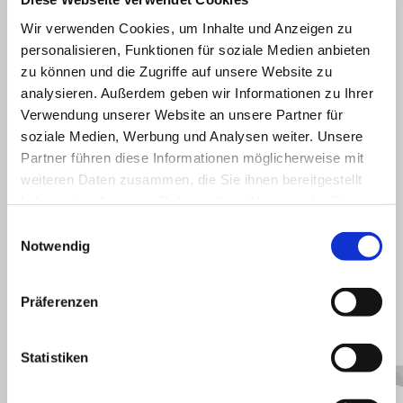
wearing gloves. Approved scratch resistant visor, internal sun visor,
Wir verwenden Cookies, um Inhalte und Anzeigen zu
hypoallergenic,removable and washable lining are completeng the
personalisieren, Funktionen für soziale Medien anbieten
touring set of features. Micrometric retention system. ECE 22-05
zu können und die Zugriffe auf unsere Website zu
homologation.
analysieren. Außerdem geben wir Informationen zu Ihrer
Verwendung unserer Website an unsere Partner für
soziale Medien, Werbung und Analysen weiter. Unsere
Partner führen diese Informationen möglicherweise mit
weiteren Daten zusammen, die Sie ihnen bereitgestellt
haben oder die sie im Rahmen Ihrer Nutzung der Dienste
gesammelt haben.
Einwilligungsauswahl
Notwendig
ALLES ANZEIGEN
Präferenzen
Item
1
of
6
Statistiken