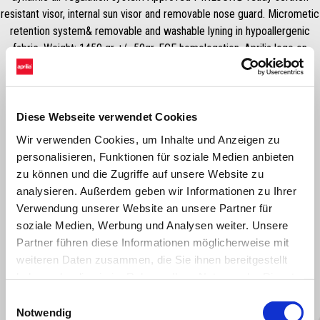
resistant visor, internal sun visor and removable nose guard. Micrometic
retention system& removable and washable lyning in hypoallergenic
fabric. Weight: 1450 gr +/- 50gr. ECE homologation. Aprilia logo on
front, back &sides.
Diese Webseite verwendet Cookies
Wir verwenden Cookies, um Inhalte und Anzeigen zu
personalisieren, Funktionen für soziale Medien anbieten
zu können und die Zugriffe auf unsere Website zu
analysieren. Außerdem geben wir Informationen zu Ihrer
Verwendung unserer Website an unsere Partner für
soziale Medien, Werbung und Analysen weiter. Unsere
ALLES ANZEIGEN
Partner führen diese Informationen möglicherweise mit
Item
weiteren Daten zusammen, die Sie ihnen bereitgestellt
1
of
haben oder die sie im Rahmen Ihrer Nutzung der Dienste
6
gesammelt haben.
Einwilligungsauswahl
Notwendig