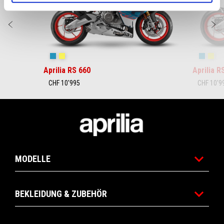
Zurück
W
Blue Marlin
Venom Yellow
Blue Ma
Ven
Aprilia RS 660
Aprilia R
CHF 10'995
CHF 10'9
Footer
MODELLE
BEKLEIDUNG & ZUBEHÖR