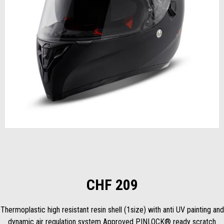
Zurück
Wei
Item
1
of
2
CHF 209
Thermoplastic high resistant resin shell (1size) with anti UV painting and
dynamic air regulation system Approved PINLOCK® ready scratch