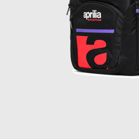
Item
1
of
1