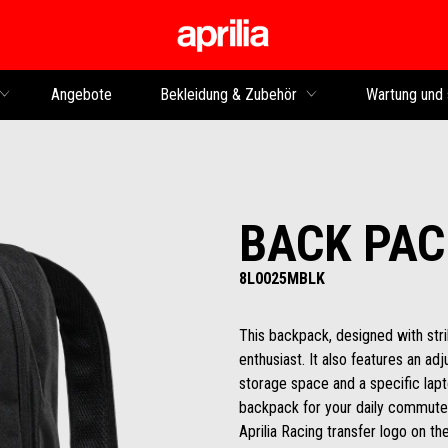
Skip to content
Angebote
Bekleidung & Zubehör
Wartung und 
BACK PAC
8L0025MBLK
This backpack, designed with strik
enthusiast. It also features an ad
storage space and a specific lapt
backpack for your daily commute,
Aprilia Racing transfer logo on th