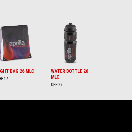
IGHT BAG 26 MLC
WATER BOTTLE 26
MLC
HF 17
CHF 29