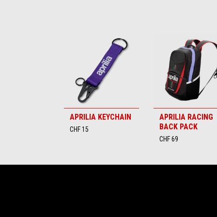
Item
1
of
6
APRILIA KEYCHAIN
APRILIA RACING
BACK PACK
CHF 15
CHF 69
Footer