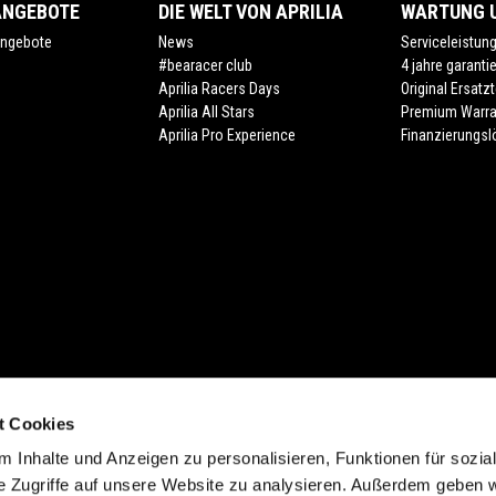
ANGEBOTE
DIE WELT VON APRILIA
WARTUNG U
ngebote
News
Serviceleistun
#bearacer club
4 jahre garanti
Aprilia Racers Days
Original Ersatzt
Aprilia All Stars
Premium Warra
Aprilia Pro Experience
Finanzierungs
t Cookies
cht (Form. 13.20). Zuzüglich individuelle Ablieferungspauschale des Händlers.
 Inhalte und Anzeigen zu personalisieren, Funktionen für sozia
 der Farbe. Verfügbarkeiten, eventuelle Abweichungen von Ausstattung, Produk
e Zugriffe auf unsere Website zu analysieren. Außerdem geben w