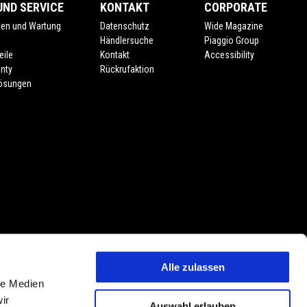
ND SERVICE
KONTAKT
CORPORATE
gen und Wartung
Datenschutz
Wide Magazine
e
Händlersuche
Piaggio Group
eile
Kontakt
Accessibility
nty
Rückrufaktion
lösungen
Alle zulassen
 Preisänderungen jederzeit und ohne Vorankündigung vorbehalten. Die
le Medien
tmerkmalen, Dekore oder Sitzbankfarben vorbehalten. Abweichungen von
ir
Auswahl erlauben