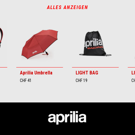
ALLES ANZEIGEN
Aprilia Umbrella
LIGHT BAG
L
CHF 41
CHF 19
C