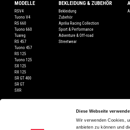
MODELLE
BEKLEIDUNG & ZUBEHÖR
RSV4
Bekleidung
A
Tuono V4
Zubehör
RS 660
Aprilia Racing Collection
Tuono 660
Sport & Performance
Tuareg
Adventure & Off-road
RS 457
Streetwear
Tuono 457
RS 125
Tuono 125
SX 125
RX 125
SR GT 400
SR GT
SXR
RECHTLICHER HINWEIS
Diese Webseite verwende
Empfohlene Verkaufspreise inkl. MwSt., Transport und Fahrzeugprüfberi
Wir verwenden Cookies, um
abgebildeten Fahrzeuge und Zubehörartikel dienen nur zur Darstellung
anbieten zu können und di