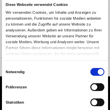
Diese Webseite verwendet Cookies
Wir verwenden Cookies, um Inhalte und Anzeigen zu
personalisieren, Funktionen für soziale Medien anbieten
zu können und die Zugriffe auf unsere Website zu
analysieren. Außerdem geben wir Informationen zu Ihrer
Verwendung unserer Website an unsere Partner für
soziale Medien, Werbung und Analysen weiter. Unsere
Partner führen diese Informationen möglicherweise mit
weiteren Daten zusammen, die Sie ihnen bereitgestellt
haben oder die sie im Rahmen Ihrer Nutzung der Dienste
BACK PACK
LIGHT BAG 26 MLC
gesammelt haben.
Einwilligungsauswahl
CHF 55
CHF 17
Notwendig
Footer
Präferenzen
Statistiken
MODELLE