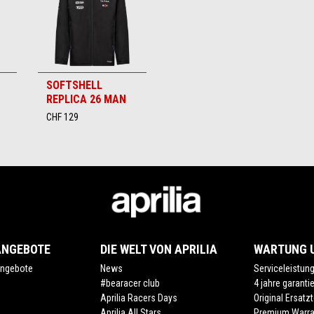
SOFTSHELL
REPLICA 26 MAN
CHF 129
ANGEBOTE
DIE WELT VON APRILIA
WARTUNG U
ngebote
News
Serviceleistun
#bearacer club
4 jahre garanti
Aprilia Racers Days
Original Ersatzt
Aprilia All Stars
Premium Warra