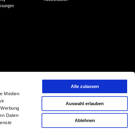
lösungen
Alle zulassen
 Preisänderungen jederzeit und ohne Vorankündigung vorbehalten. Die
le Medien
tmerkmalen, Dekore oder Sitzbankfarben vorbehalten. Abweichungen von
ir
Auswahl erlauben
ehalten. PIAGGIO & C. S.p.A. behält sich jederzeit das Recht technischer
, Werbung
hungen von den hier beschriebenen und abgebildeten Modellvarianten,
ren Daten
Ablehnen
ienste