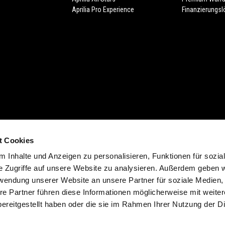
Aprilia Pro Experience
Finanzierungs
t Cookies
cht (Form. 13.20). Zuzüglich individuelle Ablieferungspauschale des Händlers.
 Inhalte und Anzeigen zu personalisieren, Funktionen für sozia
 der Farbe. Verfügbarkeiten, eventuelle Abweichungen von Ausstattung, Produk
e Zugriffe auf unsere Website zu analysieren. Außerdem geben w
d möglich. Druckfehler, Farbfehler, Irrtümer, Änderungen und Auslaufartikel vorb
rwendung unserer Website an unsere Partner für soziale Medien
ich. In verschiedenen Ländern sind aufgrund gesetzlicher Bestimmungen Abweic
re Partner führen diese Informationen möglicherweise mit weite
t im Preis inbegriffen.
ereitgestellt haben oder die sie im Rahmen Ihrer Nutzung der D