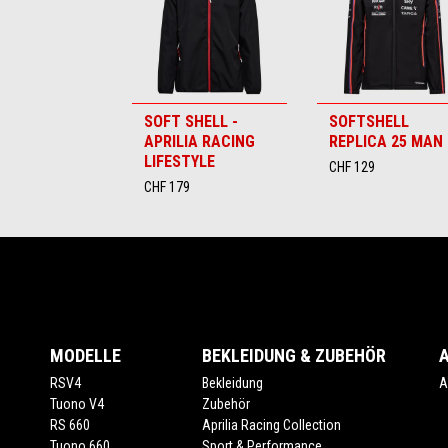
SOFT SHELL -
SOFTSHELL
APRILIA RACING
REPLICA 25 MAN
LIFESTYLE
CHF 129
CHF 179
Footer
MODELLE
BEKLEIDUNG & ZUBEHÖR
RSV4
Bekleidung
A
Tuono V4
Zubehör
RS 660
Aprilia Racing Collection
Tuono 660
Sport & Performance