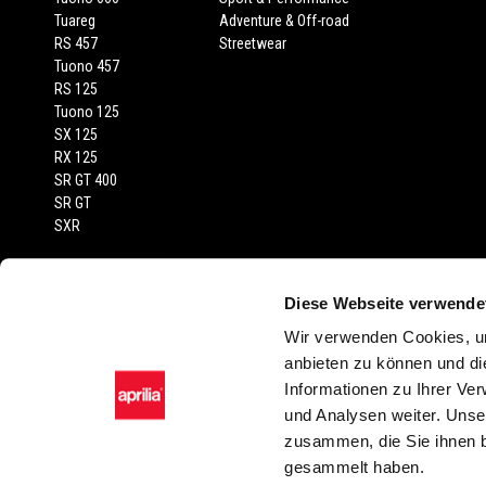
Tuareg
Adventure & Off-road
RS 457
Streetwear
Tuono 457
RS 125
Tuono 125
SX 125
RX 125
SR GT 400
SR GT
SXR
RECHTLICHER HINWEIS
Diese Webseite verwende
Empfohlene Verkaufspreise inkl. MwSt., Transport und Fahrzeugprüfberi
Wir verwenden Cookies, um
abgebildeten Fahrzeuge und Zubehörartikel dienen nur zur Darstellung
anbieten zu können und di
Farbtönen in der Serienausstattung gegenüber der Wiedergabe in Bild sin
Informationen zu Ihrer Ve
oder stilistischer Änderungen vor. Sämtliche Angaben sind unverbindl
und Analysen weiter. Unse
Zubehörartikel und Ausstattungen möglich. Die montagekosten sind nich
zusammen, die Sie ihnen b
gesammelt haben.