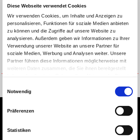
Diese Webseite verwendet Cookies
Wir verwenden Cookies, um Inhalte und Anzeigen zu
personalisieren, Funktionen für soziale Medien anbieten
zu können und die Zugriffe auf unsere Website zu
analysieren. Außerdem geben wir Informationen zu Ihrer
Verwendung unserer Website an unsere Partner für
soziale Medien, Werbung und Analysen weiter. Unsere
Partner führen diese Informationen möglicherweise mit
weiteren Daten zusammen, die Sie ihnen bereitgestellt
haben oder die sie im Rahmen Ihrer Nutzung der Dienste
POLO REPLICA 25 MAN
POLO REPLICA 26 MAN
gesammelt haben.
Einwilligungsauswahl
CHF 79
CHF 79
Notwendig
Footer
Präferenzen
Statistiken
MODELLE