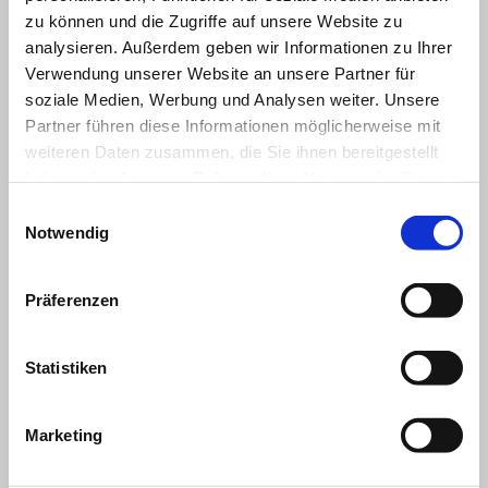
zu können und die Zugriffe auf unsere Website zu
analysieren. Außerdem geben wir Informationen zu Ihrer
Verwendung unserer Website an unsere Partner für
soziale Medien, Werbung und Analysen weiter. Unsere
Partner führen diese Informationen möglicherweise mit
weiteren Daten zusammen, die Sie ihnen bereitgestellt
haben oder die sie im Rahmen Ihrer Nutzung der Dienste
gesammelt haben.
Einwilligungsauswahl
ALLES ANZEIGEN
Notwendig
Item
1
of
6
Präferenzen
Statistiken
Marketing
Zurück
W