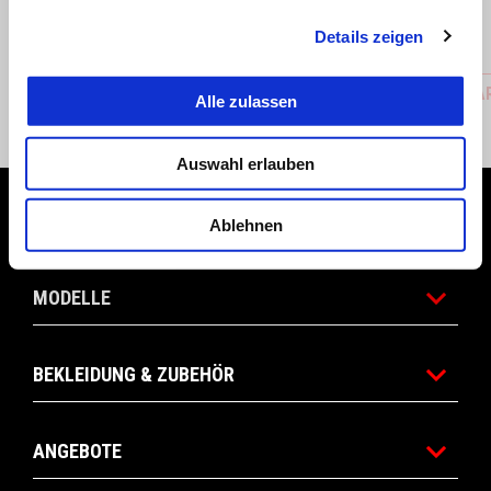
Details zeigen
BOB 2024
BODYWAR
Alle zulassen
CHF 39
CHF 89
Auswahl erlauben
Footer
Ablehnen
MODELLE
BEKLEIDUNG & ZUBEHÖR
ANGEBOTE