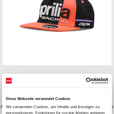
Zurück
Wei
Item
1
of
2
CHF 35
Diese Webseite verwendet Cookies
Adjustable cap in 100% cotton fabric with flat visor and 3D rubber logo
Wir verwenden Cookies, um Inhalte und Anzeigen zu
personalisieren, Funktionen für soziale Medien anbieten