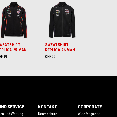
WEATSHIRT
SWEATSHIRT
EPLICA 25 MAN
REPLICA 26 MAN
HF 99
CHF 99
ND SERVICE
KONTAKT
CORPORATE
gen und Wartung
Datenschutz
Wide Magazine