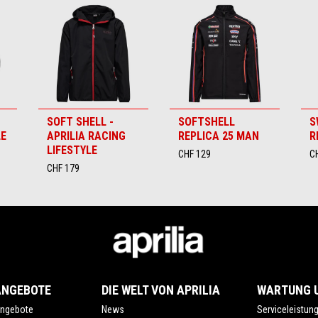
SOFT SHELL -
SOFTSHELL
S
LE
APRILIA RACING
REPLICA 25 MAN
R
LIFESTYLE
CHF 129
C
CHF 179
ANGEBOTE
DIE WELT VON APRILIA
WARTUNG U
ngebote
News
Serviceleistun