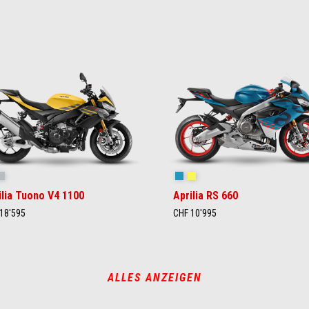
orpion Yellow
Shark Grey
Blue Marlin
Venom Yellow
ilia Tuono V4 1100
Aprilia RS 660
18'595
CHF 10'995
ALLES ANZEIGEN