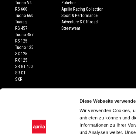
Tuono V4
Zubehör
RS 660
Aprilia Racing Collection
Tuono 660
Sport & Performance
Tuareg
Adventure & Off-road
RS 457
Streetwear
Tuono 457
RS 125
Tuono 125
SX 125
RX 125
SR GT 400
SR GT
SXR
RECHTLICHER HINWEIS
Diese Webseite verwende
Empfohlene Verkaufspreise inkl. MwSt., Transport und Fahrzeugprüfberi
Wir verwenden Cookies, um
abgebildeten Fahrzeuge und Zubehörartikel dienen nur zur Darstellung
anbieten zu können und di
Farbtönen in der Serienausstattung gegenüber der Wiedergabe in Bild sin
Informationen zu Ihrer Ve
oder stilistischer Änderungen vor. Sämtliche Angaben sind unverbindl
und Analysen weiter. Unse
Zubehörartikel und Ausstattungen möglich. Die montagekosten sind nich