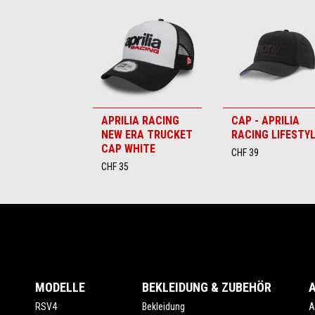
Item
1
of
6
APRILIA RACING
CAP - APRILIA
NEW ERA TRUCKET
RACING LIFESTY
CAP WHITE
CHF 39
CHF 35
Footer
MODELLE
BEKLEIDUNG & ZUBEHÖR
RSV4
Bekleidung
A