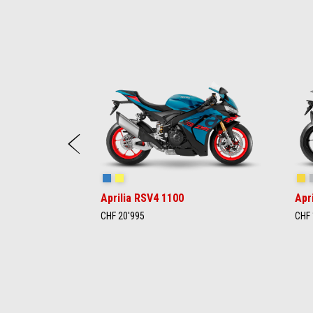
Item
1
of
16
Zurück
Stingray Blue
Poison Yellow
Sc
Aprilia RSV4 1100
Apr
CHF 20'995
CHF 