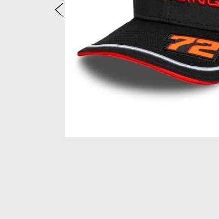
Zurück
Item
1
of
2