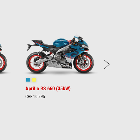
Weite
Blue Marlin
Venom Yellow
Aprilia RS 660 (35kW)
CHF 10'995