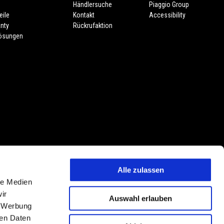
e
Händlersuche
Piaggio Group
eile
Kontakt
Accessibility
nty
Rückrufaktion
lösungen
Alle zulassen
 Preisänderungen jederzeit und ohne Vorankündigung vorbehalten. Die
le Medien
tmerkmalen, Dekore oder Sitzbankfarben vorbehalten. Abweichungen von
ir
Auswahl erlauben
ehalten. PIAGGIO & C. S.p.A. behält sich jederzeit das Recht technischer
, Werbung
hungen von den hier beschriebenen und abgebildeten Modellvarianten,
ren Daten