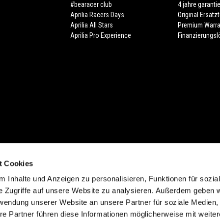
#bearacer club
4 jahre garanti
Aprilia Racers Days
Original Ersatzt
Aprilia All Stars
Premium Warra
Aprilia Pro Experience
Finanzierungs
t Cookies
cht (Form. 13.20). Zuzüglich individuelle Ablieferungspauschale des Händlers.
 Inhalte und Anzeigen zu personalisieren, Funktionen für sozia
 der Farbe. Verfügbarkeiten, eventuelle Abweichungen von Ausstattung, Produk
e Zugriffe auf unsere Website zu analysieren. Außerdem geben w
d möglich. Druckfehler, Farbfehler, Irrtümer, Änderungen und Auslaufartikel vorb
rwendung unserer Website an unsere Partner für soziale Medien
ich. In verschiedenen Ländern sind aufgrund gesetzlicher Bestimmungen Abweic
re Partner führen diese Informationen möglicherweise mit weite
t im Preis inbegriffen.