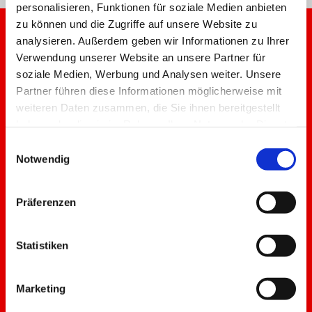
personalisieren, Funktionen für soziale Medien anbieten
zu können und die Zugriffe auf unsere Website zu
analysieren. Außerdem geben wir Informationen zu Ihrer
Was ist zu tun, wenn Ihr Fahrzeug
Verwendung unserer Website an unsere Partner für
von einer Rückrufaktion betroffen
soziale Medien, Werbung und Analysen weiter. Unsere
Partner führen diese Informationen möglicherweise mit
ist
weiteren Daten zusammen, die Sie ihnen bereitgestellt
haben oder die sie im Rahmen Ihrer Nutzung der Dienste
gesammelt haben.
Einwilligungsauswahl
Notwendig
Präferenzen
Buchen Sie einen Termin in einem autorisierten Service-Center in
Ihrer Nähe
Statistiken
Marketing
Benutzen Sie das Fahrzeug mit äußerster Vorsicht, um zum