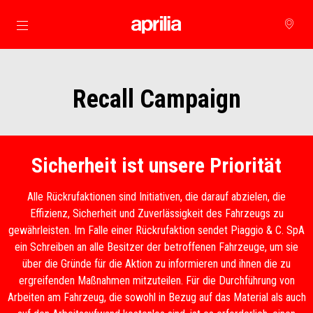
Skip to content
Recall Campaign
Sicherheit ist unsere Priorität
Alle Rückrufaktionen sind Initiativen, die darauf abzielen, die
Effizienz, Sicherheit und Zuverlässigkeit des Fahrzeugs zu
gewährleisten. Im Falle einer Rückrufaktion sendet Piaggio & C. SpA
ein Schreiben an alle Besitzer der betroffenen Fahrzeuge, um sie
über die Gründe für die Aktion zu informieren und ihnen die zu
ergreifenden Maßnahmen mitzuteilen. Für die Durchführung von
Arbeiten am Fahrzeug, die sowohl in Bezug auf das Material als auch