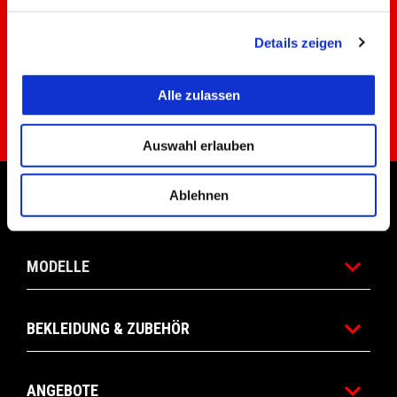
vereinbarten Termin zu gelangen.
Details zeigen
Alle zulassen
Bitte vereinbaren Sie Ihren Servicetermin frühzeitig, in der Saison
kann es zu Wartezeiten kommen.
Auswahl erlauben
Footer
Ablehnen
MODELLE
BEKLEIDUNG & ZUBEHÖR
ANGEBOTE