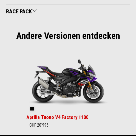
RACE PACK
Andere Versionen entdecken
Item
1
of
1
Shakedown Indigo
Aprilia Tuono V4 Factory 1100
CHF 20'995