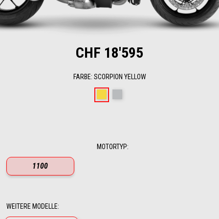
CHF 18'595
FARBE
:
SCORPION YELLOW
Scorpion Yellow
Shark Grey
MOTORTYP
:
1100
WEITERE MODELLE
: