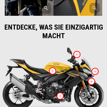
ENTDECKE, WAS SIE EINZIGARTIG
MACHT
More inf
More info on
Mo
More
More info on