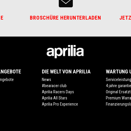
HE
BROSCHÜRE HERUNTERLADEN
JETZ
ANGEBOTE
DIE WELT VON APRILIA
WARTUNG U
ngebote
News
Serviceleistun
#bearacer club
4 jahre garanti
Aprilia Racers Days
Original Ersatzt
Aprilia All Stars
Premium Warra
Aprilia Pro Experience
Finanzierungs