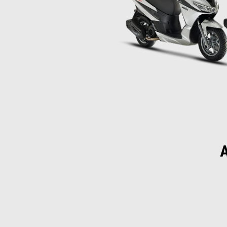
A
Item
1
of
1