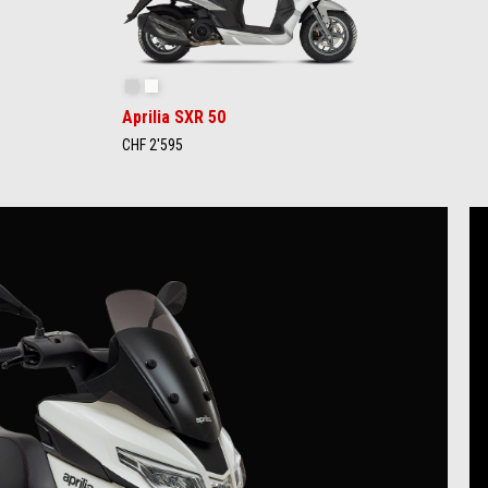
Instinctive Grey
Essence white
Aprilia SXR 50
CHF 2'595