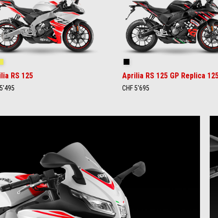
ngsnake White
Cyanide Yellow
Replica
ilia RS 125
Aprilia RS 125 GP Replica 12
5'495
CHF 5'695