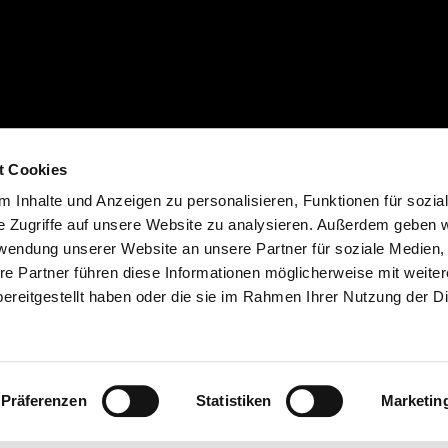
t Cookies
 Inhalte und Anzeigen zu personalisieren, Funktionen für sozia
e Zugriffe auf unsere Website zu analysieren. Außerdem geben w
cht (Form. 13.20). Zuzüglich individuelle Ablieferungspauschale des Händlers.
rwendung unserer Website an unsere Partner für soziale Medien
 der Farbe. Verfügbarkeiten, eventuelle Abweichungen von Ausstattung, Produk
re Partner führen diese Informationen möglicherweise mit weite
d möglich. Druckfehler, Farbfehler, Irrtümer, Änderungen und Auslaufartikel vorb
ereitgestellt haben oder die sie im Rahmen Ihrer Nutzung der D
ich. In verschiedenen Ländern sind aufgrund gesetzlicher Bestimmungen Abweic
t im Preis inbegriffen.
Präferenzen
Statistiken
Marketin