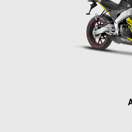
A
Item
1
of
2