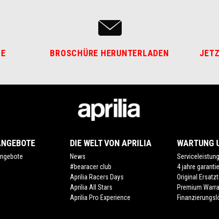
HE
BROSCHÜRE HERUNTERLADEN
JETZ
ANGEBOTE
DIE WELT VON APRILIA
WARTUNG U
ngebote
News
Serviceleistun
#bearacer club
4 jahre garanti
Aprilia Racers Days
Original Ersatzt
Aprilia All Stars
Premium Warra
Aprilia Pro Experience
Finanzierungs