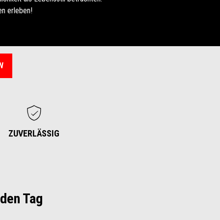
en erleben!
N
ZUVERLÄSSIG
eden Tag