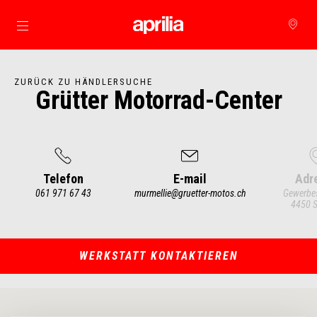
Skip to content
ZURÜCK ZU HÄNDLERSUCHE
Grütter Motorrad-Center
Telefon
E-mail
Adr
061 971 67 43
murmellie@gruetter-motos.ch
Gewerbes
4450 S
Item
1
of
3
WERKSTATT KONTAKTIEREN