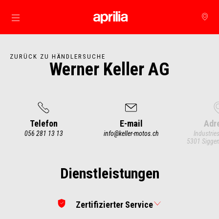
Skip to content
ZURÜCK ZU HÄNDLERSUCHE
Werner Keller AG
Telefon
E-mail
Adr
056 281 13 13
info@keller-motos.ch
Industrie
5301 Siggen
Item
1
of
3
Dienstleistungen
Zertifizierter Service