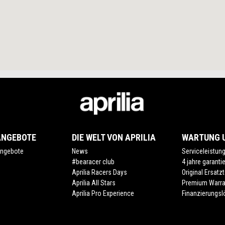
ANGEBOTE
DIE WELT VON APRILIA
WARTUNG U
ngebote
News
Serviceleistun
#bearacer club
4 jahre garanti
Aprilia Racers Days
Original Ersatzt
Aprilia All Stars
Premium Warra
Aprilia Pro Experience
Finanzierungs