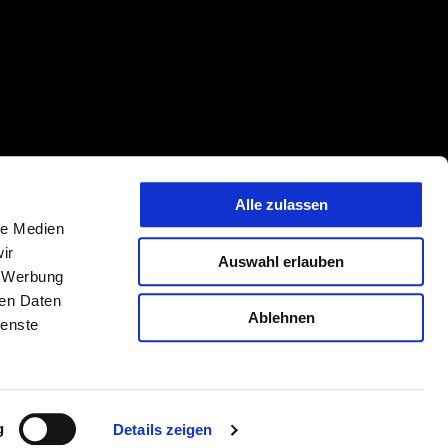
Alle zulassen
 Preisänderungen jederzeit und ohne Vorankündigung vorbehalten. Die
le Medien
tmerkmalen, Dekore oder Sitzbankfarben vorbehalten. Abweichungen von
ir
Auswahl erlauben
ehalten. PIAGGIO & C. S.p.A. behält sich jederzeit das Recht technischer
, Werbung
hungen von den hier beschriebenen und abgebildeten Modellvarianten,
ren Daten
Ablehnen
ienste
DE
FR
IT
LAND ODER REGION AUSWÄHLEN
g
Details zeigen