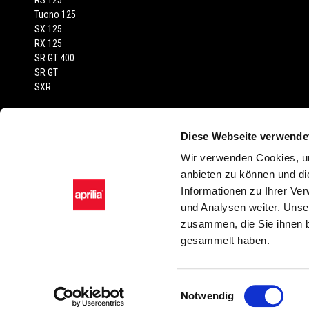
RS 125
Tuono 125
SX 125
RX 125
SR GT 400
SR GT
SXR
RECHTLICHER HINWEIS
Diese Webseite verwende
Empfohlene Verkaufspreise inkl. MwSt., Transport und Fahrzeugprüfberi
Wir verwenden Cookies, um
abgebildeten Fahrzeuge und Zubehörartikel dienen nur zur Darstellung
anbieten zu können und di
Farbtönen in der Serienausstattung gegenüber der Wiedergabe in Bild sin
Informationen zu Ihrer Ve
oder stilistischer Änderungen vor. Sämtliche Angaben sind unverbindl
und Analysen weiter. Unse
Zubehörartikel und Ausstattungen möglich. Die montagekosten sind nich
zusammen, die Sie ihnen b
gesammelt haben.
Facebook
Instagram
Twitter
YouTube
Einwilligungsauswahl
Notwendig