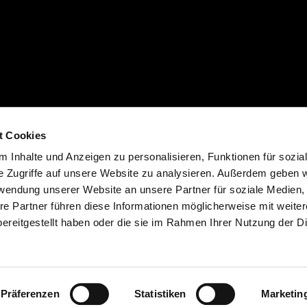
t Cookies
cht (Form. 13.20). Zuzüglich individuelle Ablieferungspauschale des Händlers.
 Inhalte und Anzeigen zu personalisieren, Funktionen für sozia
 der Farbe. Verfügbarkeiten, eventuelle Abweichungen von Ausstattung, Produk
e Zugriffe auf unsere Website zu analysieren. Außerdem geben w
d möglich. Druckfehler, Farbfehler, Irrtümer, Änderungen und Auslaufartikel vorb
rwendung unserer Website an unsere Partner für soziale Medien
ich. In verschiedenen Ländern sind aufgrund gesetzlicher Bestimmungen Abweic
re Partner führen diese Informationen möglicherweise mit weite
t im Preis inbegriffen.
ereitgestellt haben oder die sie im Rahmen Ihrer Nutzung der D
Präferenzen
Statistiken
Marketin