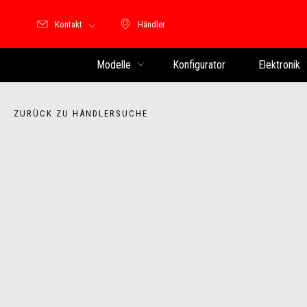
Kontakt
Händler
Händler
Modelle
Konfigurator
Elektronik
ZURÜCK ZU HÄNDLERSUCHE
Item
1
of
3