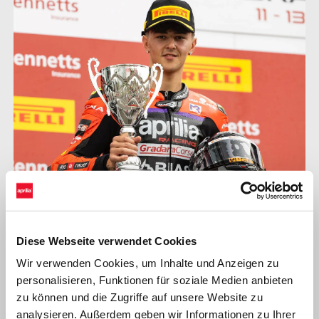
Diese Webseite verwendet Cookies
EDOARDO COLOMBI
Wir verwenden Cookies, um Inhalte und Anzeigen zu
„Wir hatten ein ausgezeichnetes Qualifying und waren von
personalisieren, Funktionen für soziale Medien anbieten
Anfang an sehr schnell. Im ersten Rennen war die Strecke
zu können und die Zugriffe auf unsere Website zu
trocken, aber während der Aufwärmrunde begann es zu regnen,
analysieren. Außerdem geben wir Informationen zu Ihrer