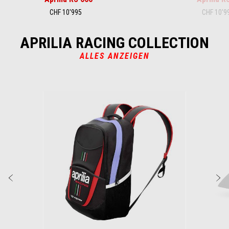
CHF 10'995
CHF 10'9
APRILIA RACING COLLECTION
ALLES ANZEIGEN
Item
1
of
2
Zurück
W