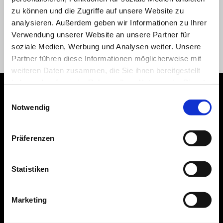
MotoGP-Legende Max Biaggi
. Der Gewinner von vier
zu können und die Zugriffe auf unsere Website zu
Weltmeistertiteln in der 250er-Klasse und zweifache Superbike-
analysieren. Außerdem geben wir Informationen zu Ihrer
Weltmeister auf einer Aprilia RSV4 wird von einer Reihe anderer
Verwendung unserer Website an unsere Partner für
Aprilia Racing-Fahrer und -Champions begleitet.
soziale Medien, Werbung und Analysen weiter. Unsere
Partner führen diese Informationen möglicherweise mit
weiteren Daten zusammen, die Sie ihnen bereitgestellt
haben oder die sie im Rahmen Ihrer Nutzung der Dienste
gesammelt haben.
Einwilligungsauswahl
Notwendig
KALENDER 2026
Präferenzen
Statistiken
18. April
Marketing