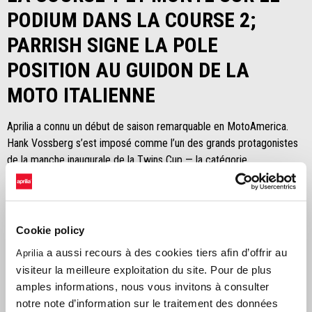
PODIUM DANS LA COURSE 2;
PARRISH SIGNE LA POLE
POSITION AU GUIDON DE LA
MOTO ITALIENNE
Aprilia a connu un début de saison remarquable en MotoAmerica.
Hank Vossberg s’est imposé comme l’un des grands protagonistes
de la manche inaugurale de la Twins Cup — la catégorie
intermédiaire du championnat américain — en remportant la Course
1 et en décrochant un podium crucial lors de la Course 2 sur le
mythique Daytona International Speedway.
Cookie policy
a aussi recours à des cookies tiers afin d’offrir au
Aprilia
Dès la séance d’essais d’ouverture du vendredi, le talent de 15 ans
visiteur la meilleure exploitation du site. Pour de plus
de l’équipe Robem Engineering a immédiatement démontré une
amples informations, nous vous invitons à consulter
excellente affinité avec l’Aprilia RS 660. Ce potentiel s’est
notre note d’information sur le traitement des données