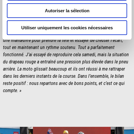
Autoriser la sélection
HANK VOSSBERG
« La Course 1 s’est vraiment bien passée : nous avons pris un
Utiliser uniquement les cookies nécessaires
excellent départ et sommes restés avec le groupe de tête. J’ai tenté
une manœuvre pour prendre la tête et essayer de creuser l’écart,
tout en maintenant un rythme soutenu. Tout a parfaitement
fonctionné. J’ai essayé de reproduire cela samedi, mais la situation
du drapeau rouge a entraîné une pression plus élevée dans le pneu
arrière. La moto glissait beaucoup et ils ont réussi à me rattraper
dans les derniers instants de la course. Dans l’ensemble, le bilan
reste positif : nous repartons avec de bons points, et c’est ce qui
compte. »