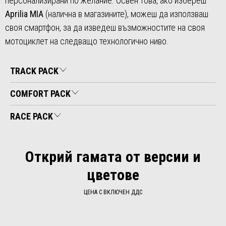
персонализирани по желание. Освен това, ако избереш
Aprilia MIA
(налична в магазините), можеш да използваш
своя смартфон, за да изведеш възможностите на своя
мотоциклет на следващо технологично ниво.
TRACK PACK
COMFORT PACK
RACE PACK
Открий гамата от версии и
цветове
ЦЕНА С ВКЛЮЧЕН ДДС
Item
1
of