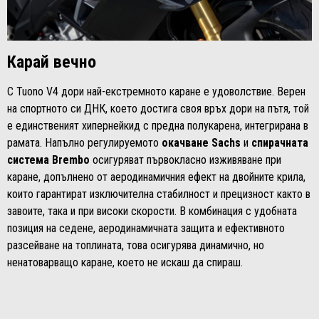
Карай вечно
С Tuono V4 дори най-екстремното каране е удоволствие. Верен
на спортното си ДНК, което достига своя връх дори на пътя, той
е единственият хипернейкид с предна полукарена, интегрирана в
рамата. Напълно регулируемото
окачване Sachs
и
спирачната
система Brembo
осигуряват първокласно изживяване при
каране, допълнено от аеродинамичния ефект на двойните крила,
които гарантират изключителна стабилност и прецизност както в
завоите, така и при високи скорости. В комбинация с удобната
позиция на седене, аеродинамичната защита и ефективното
разсейване на топлината, това осигурява динамично, но
ненатоварващо каране, което не искаш да спираш.