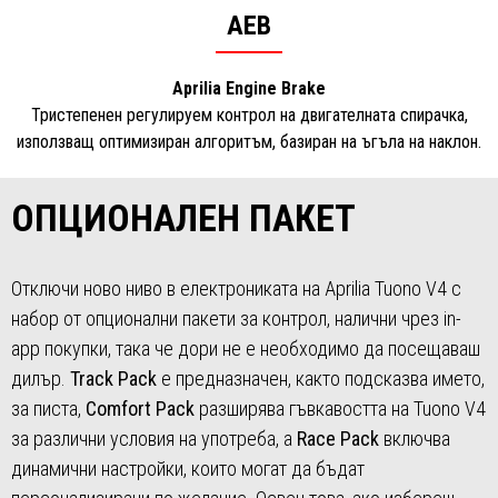
AEB
Aprilia Engine Brake
Тристепенен регулируем контрол на двигателната спирачка,
използващ оптимизиран алгоритъм, базиран на ъгъла на наклон.
ОПЦИОНАЛЕН ПАКЕТ
Отключи ново ниво в електрониката на Aprilia Tuono V4 с
набор от опционални пакети за контрол, налични чрез in-
app покупки, така че дори не е необходимо да посещаваш
дилър.
Track Pack
е предназначен, както подсказва името,
за писта,
Comfort Pack
разширява гъвкавостта на Tuono V4
за различни условия на употреба, а
Race Pack
включва
динамични настройки, които могат да бъдат