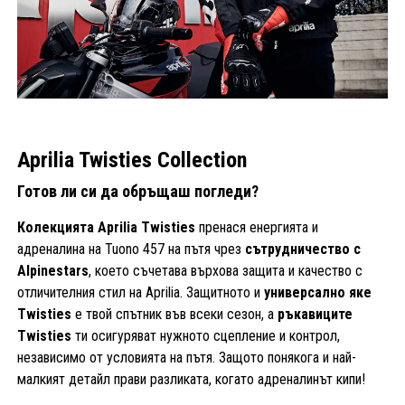
Aprilia Twisties Collection
Готов ли си да обръщаш погледи?
Колекцията Aprilia Twisties
пренася енергията и
адреналина на Tuono 457 на пътя чрез
сътрудничество с
Alpinestars
, което съчетава върхова защита и качество с
отличителния стил на Aprilia. Защитното и
универсално яке
Twisties
е твой спътник във всеки сезон, а
ръкавиците
Twisties
ти осигуряват нужното сцепление и контрол,
независимо от условията на пътя. Защото понякога и най-
малкият детайл прави разликата, когато адреналинът кипи!