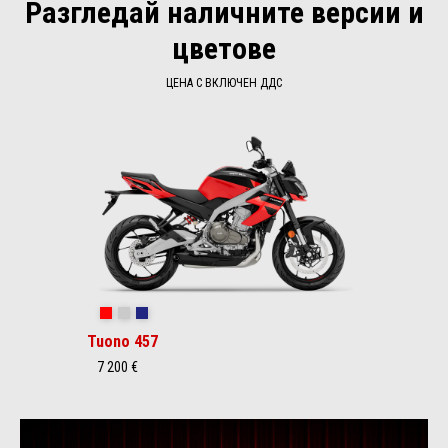
Разгледай наличните версии и
цветове
ЦЕНА С ВКЛЮЧЕН ДДС
Item
1
of
1
Piranha Red
Puma Gray
Mantis Purple
Tuono 457
7 200 €