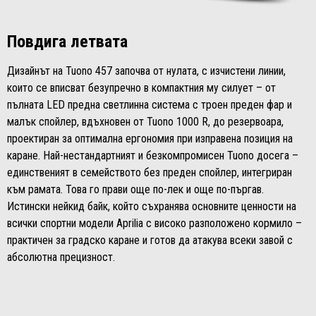
Повдига летвата
Дизайнът на Tuono 457 започва от нулата, с изчистени линии,
които се вписват безупречно в компактния му силует – от
пълната LED предна светлинна система с троен преден фар и
малък спойлер, вдъхновен от Tuono 1000 R, до резервоара,
проектиран за оптимална ергономия при изправена позиция на
каране. Най-нестандартният и безкомпромисен Tuono досега –
единственият в семейството без преден спойлер, интегриран
към рамата. Това го прави още по-лек и още по-пъргав.
Истински нейкид байк, който съхранява основните ценности на
всички спортни модели Aprilia с високо разположено кормило –
практичен за градско каране и готов да атакува всеки завой с
абсолютна прецизност.