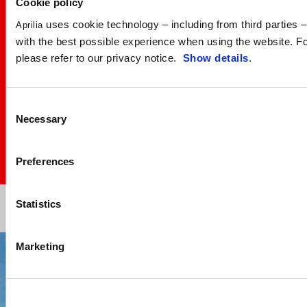
Cookie policy
uses cookie technology – including from third parties – 
Aprilia
with the best possible experience when using the website. Fo
please refer to our privacy notice.
Show details
.
Consent
Necessary
Selection
Preferences
Item
Item
1
1
of
of
Statistics
1
1
1/5
Marketing