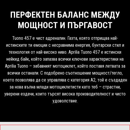
ПЕРФЕКТЕН БАЛАНС МЕЖДУ
МОЩНОСТ И ПЪРГАВОСТ
Tuono 457 е чист адреналин. Газта, която отприщва най-
истинските ти емоции с несравнима енергия, бунтарски стил и
технология от най-високо ниво. Aprilia Tuono 457 е истински
нейкид байк, който запазва всички ключови характеристики на
Aprilia Tuono – забавният мотоциклет, който поставя летвата за
всички останали. С подобрено съотношение мощност/тегло,
което позволява да се управлява с категория A2, той е създаден
за нова вълна млади мотоциклетисти като теб – страстни,
уверени ездачи, които търсят висока производителност и чисто
удоволствие.