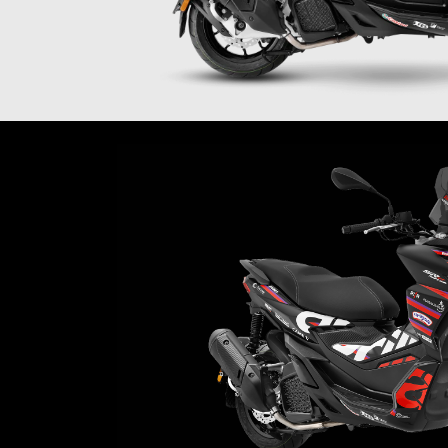
Item
1
of
1