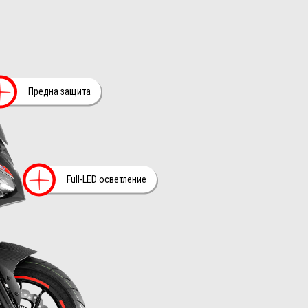
Повече информация 
Предна защита
Повече информаци
Full-LED осветление
на