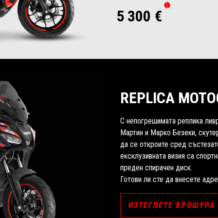
5 300 €
REPLICA MOTO
С непогрешимата реплика ливре
Мартин и Марко Безеки, скутер
да се откроите сред състезат
ексклузивната визия са спортн
преден спирачен диск.
Готови ли сте да внесете адр
ИЗТЕГЛЕТЕ БРОШУРА