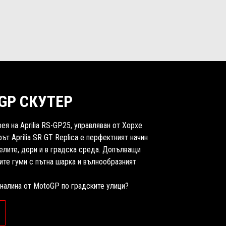
GP СКУТЕР
я на Aprilia RS-GP25, управляван от Хорхе
ът Aprilia SR GT Replica е перфектният начин
елите, дори и в градска среда. Допълващи
ите гуми с пътна шарка и вълнообразният
еналина от MotoGP по градските улици?