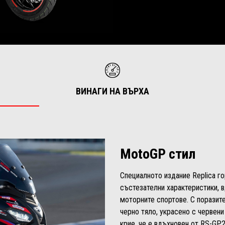
ВИНАГИ НА ВЪРХА
MotoGP стил
Специалното издание Replica г
състезателни характеристики, в
моторните спортове. С поразит
черно тяло, украсено с червени
крие, че е вдъхновен от RS-GP