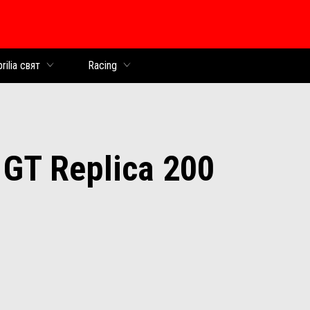
раница
rilia свят
Racing
 GT Replica 200