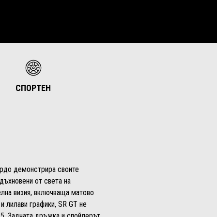
СПОРТЕН
ордо демонстрира своите
дъхновени от света на
елна визия, включваща матово
 и лилави графики, SR GT не
25. Задната дръжка и спойлерът