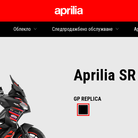
Основна ст
Облекло
Следпродажбено обслужване
Ap
Aprilia SR
GP REPLICA
GP Replica