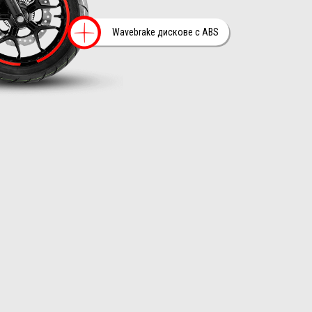
мация на
Повече информ
Wavebrake дискове с ABS
а