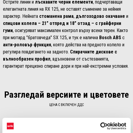
Острите линии и
лъскавите черни елементи
, подчертаващи
елегантната линия на RX 125, не оставят съмнение за нейния
характер. Нейната
стоманена рама
,
дългоходово окачване
и
спицови колела – 21” отпред и 18” отзад – с грайферни
гуми
, осигуряват максимален контрол върху всеки терен. Както
при мотард "братовчеда" SX 125, и тук е налична
Bosch ABS
с
анти-роловър функция
, която действа на предното колело и
регулира повдигането на задното.
Спирачните дискове с
вълнообразен профил
, вдъхновени от състезанията,
гарантират прецизно спиране дори и при най-екстремни условия.
Разгледай версиите и цветовете
ЦЕНА С ВКЛЮЧЕН ДДС
Item
1
of
1