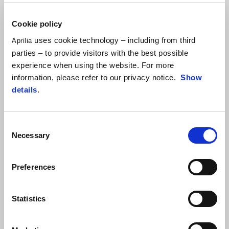
Cookie policy
uses cookie technology – including from third
Aprilia
parties – to provide visitors with the best possible
experience when using the website. For more
Varanus Black
Cubozoa White
information, please refer to our privacy notice.
Show
Aprilia RX 125
details
.
4 700 €
Consent
Necessary
Selection
Preferences
Statistics