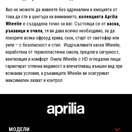
Ако не можете да живеете без адреналина и емоцията от
това да сте в центъра на вниманието,
колекцията Aprilia
Wheelie
е създадена точно за вас. Състояща се от
каска,
ръкавици и очила
, тя ви дава всичко необходимо, за да
покорите всяка офроуд крива, скок, старт от светофар или
уили – с безопасност и стил. Издръжливата каска Wheelie,
изработена от термопластична смола, предлага сигурност,
вентилация и комфорт. Очила Wheelie с HD огледални лещи
гарантират отлична видимост и впечатляващ външен вид при
всякакви условия, а ръкавиците Wheelie ви осигуряват
максимален захват и контрол
Футър
МОДЕЛИ