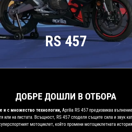
RS 457
ДОБРЕ ДОШЛИ В ОТБОРА
ие и с множество технологии,
Aprilia RS 457 предизвиква вълнени
тя или на пистата. Всъщност, RS 457 споделя същите сила и звук ка
суперспортният мотоциклет, който промени мотоциклетната история