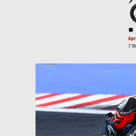
Ra
Apr
7 70