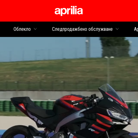
Основна ст
Облекло
Следпродажбено обслужване
Ap