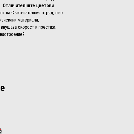
1.
Отличителните цветови
т на Състезателния отряд, със
изискани материали,
 внушава скорост и престиж.
 настроение?
ве