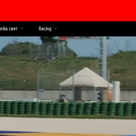
раница
rilia свят
Racing