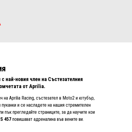
А
ия
и с най-новия член на Състезателния
омчетата от Aprilia.
ач на Aprilia Racing, състезател в Moto2 и ютубър,
и пуканки и се насладете на нашия стремителен
или пък прегледайте страниците, за да научите кои
S 457
повишават адреналина във вените ви.