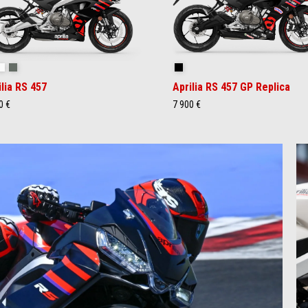
cing Stripes
Opalescent Light
Prismatic Dark
Replica
ilia RS 457
Aprilia RS 457 GP Replica
0 €
7 900 €