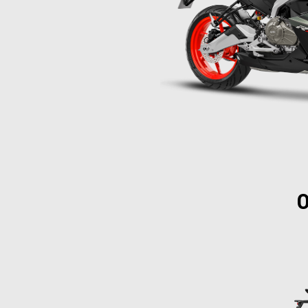
О
Item
1
of
2