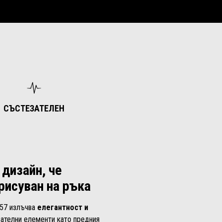
СЪСТЕЗАТЕЛЕН
 дизайн, че
рисуван на ръка
457 излъчва
елегантност и
зателни елементи като предния