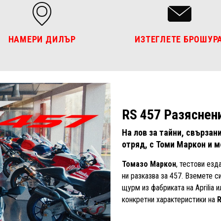
НАМЕРИ ДИЛЪР
ИЗТЕГЛЕТЕ БРОШУР
RS 457 Разяснен
На лов за тайни, свързан
отряд, с Томи Маркон и м
Томазо Маркон
, тестови езд
ни разказва за 457. Вземете с
щурм из фабриката на Aprilia 
конкретни характеристики на
R