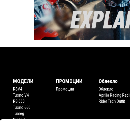
Футър
МОДЕЛИ
ПРОМОЦИИ
Облекло
RSV4
Промоции
Облекло
Tuono V4
Aprilia Racing Repl
RS 660
Rider Tech Outfit
Tuono 660
Tuareg
RS 457
Tuono 457