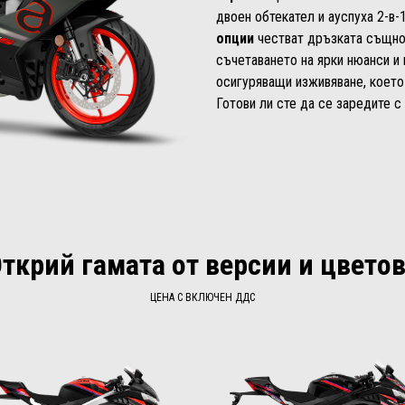
двоен обтекател и ауспуха 2-в-
опции
честват дръзката същнос
съчетаването на ярки нюанси и 
осигуряващи изживяване, което
Готови ли сте да се заредите с
ткрий гамата от версии и цвето
ЦЕНА С ВКЛЮЧЕН ДДС