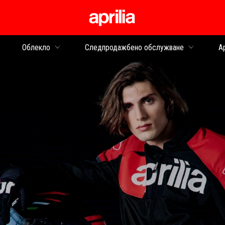
Основна ст
Облекло
Следпродажбено обслужване
Ap