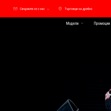
Свържете се с нас
Търговци на дребно
Търговци на дребно
Модели
Промоции