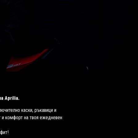
 Aprilia.
лючително каски, ръкавици и
т и комфорт на твоя ежедневен
тфит!