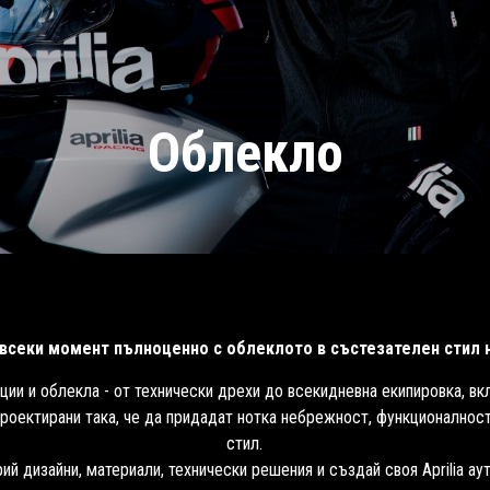
Облекло
всеки момент пълноценно с облеклото в състезателен стил на
ции и облекла - от технически дрехи до всекидневна екипировка, вк
проектирани така, че да придадат нотка небрежност, функционалнос
стил.
ий дизайни, материали, технически решения и създай своя Aprilia ау