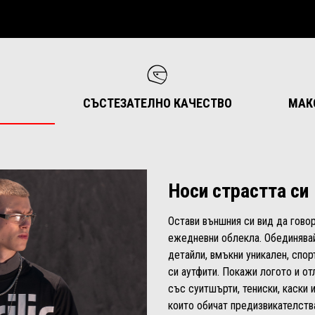
СЪСТЕЗАТЕЛНО КАЧЕСТВО
МАК
Носи страстта си
Остави външния си вид да говор
ежедневни облекла. Обединявай
детайли, вмъкни уникален, спо
си аутфити. Покажи логото и отл
със суитшърти, тениски, каски 
които обичат предизвикателства