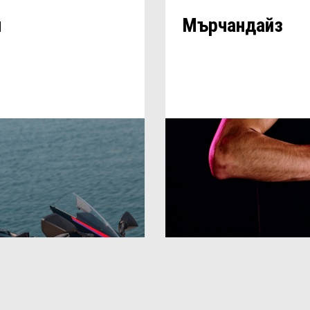
л
Мърчандайз