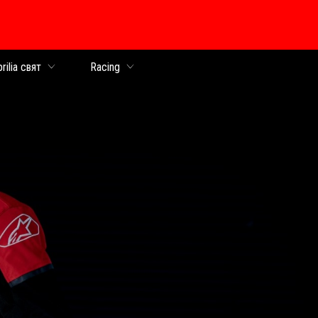
раница
rilia свят
Racing