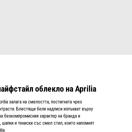
айфстайл облекло на Aprilia
rilia залага на смелостта, постигната чрез
онтрасти. Блестящи бели надписи изпъкват върху
 на безкомпромисния характер на бранда и
, шапки и тениски със смел стил, които напомнят
lia.