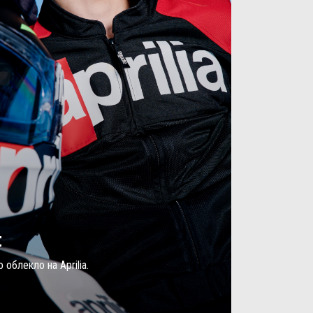
t
 облекло на Aprilia.