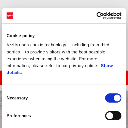
Federazione Motociclistica Italiana обяви календара на
шампионата Aprilia Racing Sport Production: 4 кръга през 2020 г.,
посветени на нови италиански таланти, които ще бъдат шампиони
на утрешния ден.
Cookie policy
Тестов ден на 27 юни, на пистата Varano de ’Melegari; след това
uses cookie technology – including from third
Aprilia
състезание 1 на 19 юли, на писта Magione.
parties – to provide visitors with the best possible
experience when using the website. For more
information, please refer to our privacy notice.
Show
details
.
CLICK HERE TO GET MORE INFO!
Consent
Necessary
Selection
Preferences