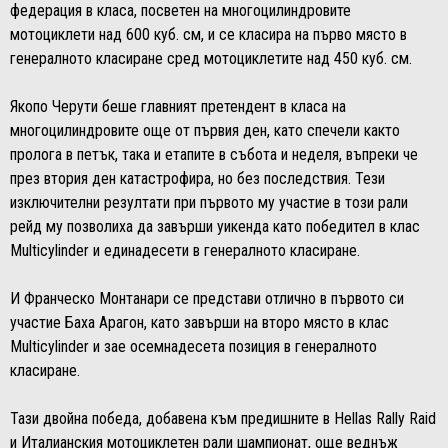
федерация в класа, посветен на многоцилиндровите
мотоциклети над 600 куб. см, и се класира на първо място в
генералното класиране сред мотоциклетите над 450 куб. см.
Якопо Черути беше главният претендент в класа на
многоцилиндровите още от първия ден, като спечели както
пролога в петък, така и етапите в събота и неделя, въпреки че
през втория ден катастрофира, но без последствия. Тези
изключителни резултати при първото му участие в този рали
рейд му позволиха да завърши уикенда като победител в клас
Multicylinder и единадесети в генералното класиране.
И Франческо Монтанари се представи отлично в първото си
участие Баха Арагон, като завърши на второ място в клас
Multicylinder и зае осемнадесета позиция в генералното
класиране.
Тази двойна победа, добавена към предишните в Hellas Rally Raid
и Италианския мотоциклетен рали шампионат, още веднъж