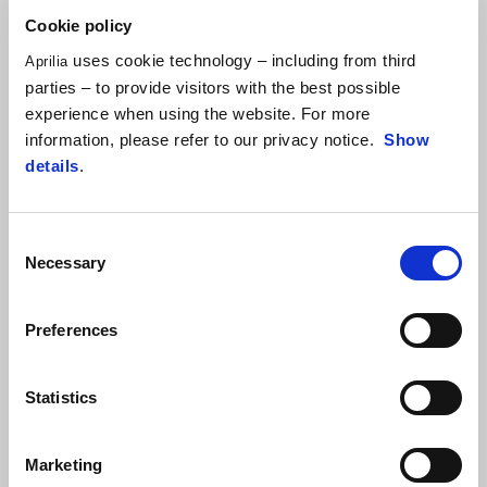
Cookie policy
uses cookie technology – including from third
Aprilia
parties – to provide visitors with the best possible
JACOPO CERUTTI
experience when using the website. For more
information, please refer to our privacy notice.
Show
“Беше страхотно състезание, забавлявах се. Ралито бе
details
.
изключително изпитание за физиката, въпреки че бе кратко, а
освен това бе и сложно, защото автомобилите минаваха
преди нас и в събота, и в неделя, което правеше терена
Consent
наистина труден. Изключително съм доволен и щастлив от
Necessary
Selection
начина, по който се представи мотоциклетът.”
Preferences
Statistics
Marketing