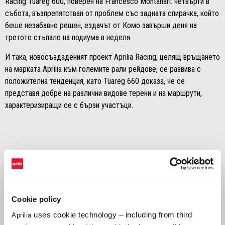
Racing Tuareg 600, поверен на Francesco Montanari: четвърти в
събота, възпрепятстван от проблем със задната спирачка, който
беше незабавно решен, ездачът от Комо завърши деня на
третото стъпало на подиума в неделя.
И така, новосъздаденият проект Aprilia Racing, целящ връщането
на марката Aprilia към големите рали рейдове, се развива с
положителна тенденция, като Tuareg 660 доказа, че се
представя добре на различни видове терени и на маршрути,
характеризиращи се с бързи участъци.
Jacopo Cerutti
„Беше страхотен уикенд! Честно казано, мислех, че щяхме да се
затрудним малко по тези маршрути, с доста бързи и специални
изпитания. В събота ми отне малко време, за да се адаптирам
Cookie policy
отново към мотора, докато Botturi започна изключително силно
uses cookie technology – including from third
Aprilia
веднага и успя да ме победи, макар и не много, но беше