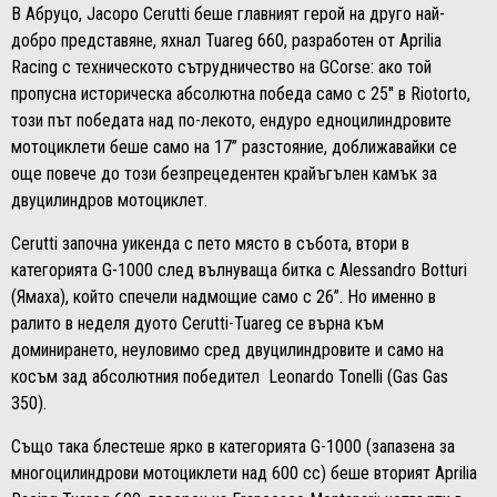
В Абруцо, Jacopo Cerutti беше главният герой на друго най-
добро представяне, яхнал Tuareg 660, разработен от Aprilia
Racing с техническото сътрудничество на GCorse: ако той
пропусна историческа абсолютна победа само с 25" в Riotorto,
този път победата над по-лекото, ендуро едноцилиндровите
мотоциклети беше само на 17” разстояние, доближавайки се
още повече до този безпрецедентен крайъгълен камък за
двуцилиндров мотоциклет.
Cerutti започна уикенда с пето място в събота, втори в
категорията G-1000 след вълнуваща битка с Alessandro Botturi
(Ямаха), който спечели надмощие само с 26”. Но именно в
ралито в неделя дуото Cerutti-Tuareg се върна към
доминирането, неуловимо сред двуцилиндровите и само на
косъм зад абсолютния победител Leonardo Tonelli (Gas Gas
350).
Също така блестеше ярко в категорията G-1000 (запазена за
многоцилиндрови мотоциклети над 600 cc) беше вторият Aprilia