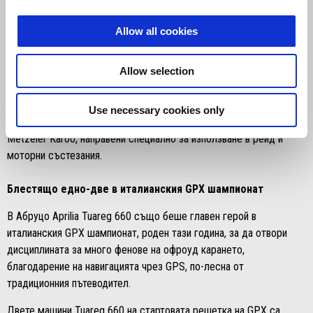
GCorse, собственост на братята Gianfranco и Vittoriano Guareschi,
състезателната версия на Aprilia Tuareg 660 е оборудвана с
Allow all cookies
окачване Öhlins by Andreani, изцяло титаниева изпускателна
система SC Project и специфичен въздушен филтър Sprint Filter.
Allow selection
Сътрудничеството с Metzeler беше безценно, тъй като те все
повече се интересуват от двуцилиндровия приключенски свят и
избраха Aprilia да разработи продуктите за бъдещ ангажимент в
Use necessary cookies only
рали рейдовете. В Gioia dei Marsi Tuareg 660 спечели с гуми
Metzeler Karoo, направени специално за използване в рейд и
моторни състезания.
Блестящо едно-две в италианския GPX шампионат
В Абруцо Aprilia Tuareg 660 също беше главен герой в
италианския GPX шампионат, роден тази година, за да отвори
дисциплината за много фенове на офроуд карането,
благодарение на навигацията чрез GPS, по-лесна от
традиционния пътеводител.
Двете машини Tuareg 660 на стартовата решетка на GPX са