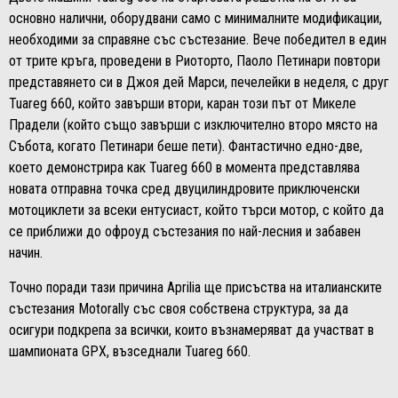
основно налични, оборудвани само с минималните модификации,
необходими за справяне със състезание. Вече победител в един
от трите кръга, проведени в Риоторто, Паоло Петинари повтори
представянето си в Джоя дей Марси, печелейки в неделя, с друг
Tuareg 660, който завърши втори, каран този път от Микеле
Прадели (който също завърши с изключително второ място на
Събота, когато Петинари беше пети). Фантастично едно-две,
което демонстрира как Tuareg 660 в момента представлява
новата отправна точка сред двуцилиндровите приключенски
мотоциклети за всеки ентусиаст, който търси мотор, с който да
се приближи до офроуд състезания по най-лесния и забавен
начин.
Точно поради тази причина Aprilia ще присъства на италианските
състезания Motorally със своя собствена структура, за да
осигури подкрепа за всички, които възнамеряват да участват в
шампионата GPX, възседнали Tuareg 660.