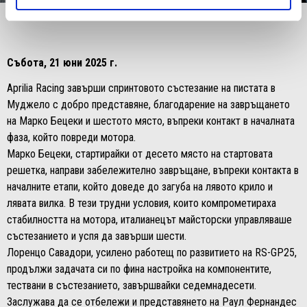
Item
Item
1
1
of
of
4
4
Събота, 21 юни 2025 г.
Aprilia Racing завърши спринтовото състезание на пистата в
Муджело с добро представяне, благодарение на завръщането
на Марко Бецеки и шестото място, въпреки контакт в началната
фаза, който повреди мотора.
Марко Бецеки, стартирайки от десето място на стартовата
решетка, направи забележително завръщане, въпреки контакта в
началните етапи, който доведе до загуба на лявото крило и
лявата вилка. В тези трудни условия, които компрометираха
стабилността на мотора, италианецът майсторски управляваше
състезанието и успя да завърши шести.
Лоренцо Савадори, усилено работещ по развитието на RS-GP25,
продължи задачата си по фина настройка на компонентите,
тествани в състезанието, завършвайки седемнадесети.
Заслужава да се отбележи и представянето на Раул Фернандес