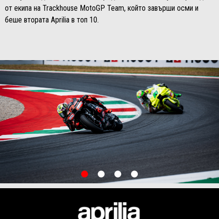
от екипа на Trackhouse MotoGP Team, който завърши осми и
беше втората Aprilia в топ 10.
item
item
item
item
0
1
2
3
Item
Item
1
1
of
of
4
4
Футър