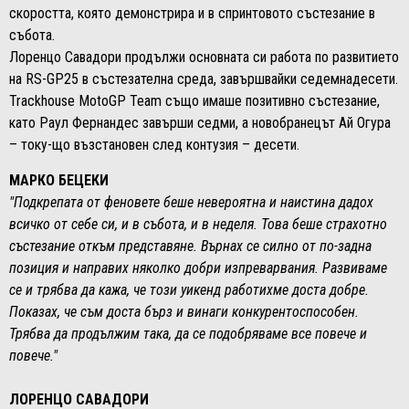
скоростта, която демонстрира и в спринтовото състезание в
събота.
Лоренцо Савадори продължи основната си работа по развитието
на RS-GP25 в състезателна среда, завършвайки седемнадесети.
Trackhouse MotoGP Team също имаше позитивно състезание,
като Раул Фернандес завърши седми, а новобранецът Ай Огура
– току-що възстановен след контузия – десети.
МАРКО БЕЦЕКИ
"Подкрепата от феновете беше невероятна и наистина дадох
всичко от себе си, и в събота, и в неделя. Това беше страхотно
състезание откъм представяне. Върнах се силно от по-задна
позиция и направих няколко добри изпреварвания. Развиваме
се и трябва да кажа, че този уикенд работихме доста добре.
Показах, че съм доста бърз и винаги конкурентоспособен.
Трябва да продължим така, да се подобряваме все повече и
повече."
ЛОРЕНЦО САВАДОРИ