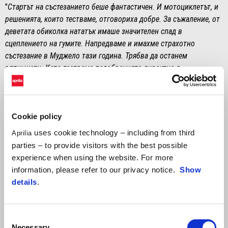
"
Стартът на състезанието беше фантастичен. И мотоциклетът, и
решенията, които тестваме, отговориха добре. За съжаление, от
деветата обиколка нататък имаше значителен спад в
сцеплението на гумите. Напредваме и имахме страхотно
състезание в Муджело тази година. Трябва да останем
оптимисти. Като тестваме подобренията директно в
състезателна среда, моторът се развива бързо. Трябва да
продължим да работим по този начин, защото в MotoGP нищо
никога не е достатъчно."
Cookie policy
МАСИМО РИВОЛА
uses cookie technology – including from third
Aprilia
"
Три Aprilia в топ 10 със сигурност е добър резултат. Истинско
parties – to provide visitors with the best possible
удоволствие е да видя машините RS-GP25 на Trackhouse MotoGP
experience when using the website. For more
Team конкурентоспособни с Раул и Ай, който се подобрява с
information, please refer to our privacy notice.
Show
всяко излизане на пистата след завръщането си от контузия.
details
.
Най-удовлетворяващото за мен, освен поредното завръщане на
Марко, е че усилената ни работа се отплаща и не можем да не се
гордеем в Ноале, макар че, разбира се, не сме напълно
Consent
удовлетворени. Развитието, постигнато с Лоренцо, и пакетът,
Necessary