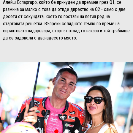
Алейш Еспаргаро, който бе принуден да премине през Q1, се
размина за малко с това да отиде директно на Q2 - само с две
десети от секундата, което го постави на петия ред на
стартовата решетка. Въпреки солидното темпо по време на
спринтовата надпревара, стартът отзад го наказа и той трябваше
да се задоволи с дванадесето място.
item
item
item
0
1
2