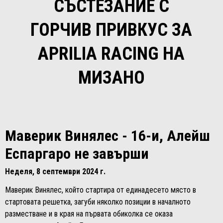
СЪСТЕЗАНИЕ С
ГОРЧИВ ПРИВКУС ЗА
APRILIA RACING НА
МИЗАНО
Маверик Винялес - 16-и, Алейш
Еспаргаро не завърши
Неделя, 8 септември 2024 г.
Маверик Винялес, който стартира от единадесето място в
стартовата решетка, загуби няколко позиции в началното
разместване и в края на първата обиколка се оказа