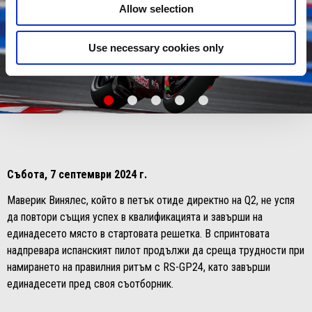
Allow selection
Use necessary cookies only
item
item
item
item
item
0
1
2
3
4
Item
Item
1
1
of
of
5
5
Събота, 7 септември 2024 г.
Маверик Винялес, който в петък отиде директно на Q2, не успя
да повтори същия успех в квалификацията и завърши на
единадесето място в стартовата решетка. В спринтовата
надпревара испанският пилот продължи да среща трудности при
намирането на правилния ритъм с RS-GP24, като завърши
единадесети пред своя съотборник.