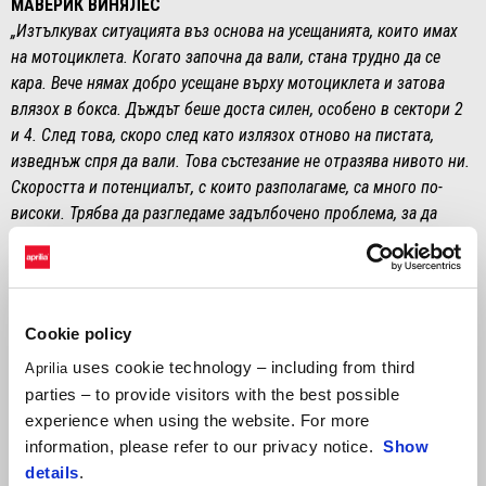
МАВЕРИК ВИНЯЛЕС
„Изтълкувах ситуацията въз основа на усещанията, които имах
на мотоциклета. Когато започна да вали, стана трудно да се
кара. Вече нямах добро усещане върху мотоциклета и затова
влязох в бокса. Дъждът беше доста силен, особено в сектори 2
и 4. След това, скоро след като излязох отново на пистата,
изведнъж спря да вали. Това състезание не отразява нивото ни.
Скоростта и потенциалът, с които разполагаме, са много по-
високи. Трябва да разгледаме задълбочено проблема, за да
разберем защо не можем да покажем максималния си
потенциал.“
АЛЕЙШ ЕСПАРГАРО
Cookie policy
„В началото на състезанието не бях много конкурентоспособен и
uses cookie technology – including from third
ми беше трудно да поддържам темпото на групата. Когато
Aprilia
видях, че вали, си помислих, че е подходящият момент да
parties – to provide visitors with the best possible
рискувам. През този уикенд не бяхме конкурентоспособни.
experience when using the website. For more
Борим се с липсата на сцепление и не сме на нивото, на което
information, please refer to our privacy notice.
Show
бихме искали да бъдем.“
details
.