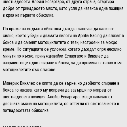
шестнадесети. Алейш Еспаргаро, от друга страна, стартира
добре от тринадесето място, като успя да навакса една позиция
в края на първата обиколка.
По време на седмата обиколка дъждът започна да вали по-
силно, което убеди и двамата пилоти на Aprilia Racing да влязат в
бокса и да сменят мотоциклетите с тези, настроени за мокро
време. Но ситуацията се усложни, когато дъждът спря няколко
минути по-късно, принуждавайки Еспаргаро и Винялес да
направят още едно спиране в бокса, за да преминат отново към
мотоциклетите със сликове.
Маверик Винялес се опита да се върне, но двойното спиране в
бокса го наказа, като му попречи да завърши по-напред от
шестнадесета позиция. Алейш Еспаргаро, също наказан от
двойната смяна на мотоциклета, се оттегли от състезанието в
петнадесетата обиколка.