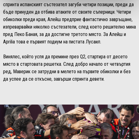
спринта испанският състезател загуби четири позиции, преди да
бъде принуден да отбива атаките от своите съперници. Четири
обиколки преди края, Алейш предприе фантастично завръщане,
изпреварвайки няколко състезатели, след което решително мина
пред Пеко Баная, за да достигне третото място. За Алейш и
Aprilia това е първият подиум на пистата Лусаил.
Винялес, който успя да премине през Q2, стартира от десето
място в стартовата решетка. След добро начало от четвъртия
ред, Маверик се затрудни в мелето на първите обиколки и без
да успее да се откъсне, завърши спринта девети.