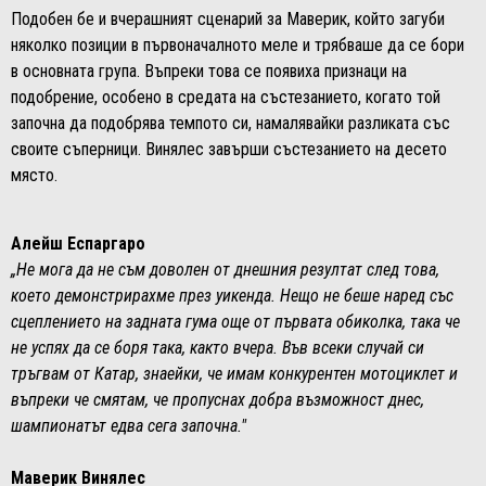
Подобен бе и вчерашният сценарий за Маверик, който загуби
няколко позиции в първоначалното меле и трябваше да се бори
в основната група. Въпреки това се появиха признаци на
подобрение, особено в средата на състезанието, когато той
започна да подобрява темпото си, намалявайки разликата със
своите съперници. Винялес завърши състезанието на десето
място.
Алейш Еспаргаро
„Не мога да не съм доволен от днешния резултат след това,
което демонстрирахме през уикенда. Нещо не беше наред със
сцеплението на задната гума още от първата обиколка, така че
не успях да се боря така, както вчера. Във всеки случай си
тръгвам от Катар, знаейки, че имам конкурентен мотоциклет и
въпреки че смятам, че пропуснах добра възможност днес,
шампионатът едва сега започна."
Маверик Винялес