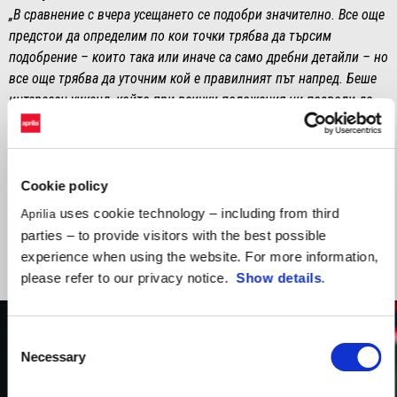
„В сравнение с вчера усещането се подобри значително. Все още
предстои да определим по кои точки трябва да търсим
подобрение – които така или иначе са само дребни детайли – но
все още трябва да уточним кой е правилният път напред. Беше
интересен уикенд, който при всички положения ни позволи да
съберем важна информация. Прекарах състезанието днес зад
различни състезатели и различни мотоциклети, което ми
позволи да идентифицирам нашите силни и слаби страни. Една
от точките, които трябва да подобрим, несъмнено е
Cookie policy
управлението на износването на задната гума, което ми пречи
uses cookie technology – including from third
Aprilia
да бъда толкова бърз, колкото бих искал да съм в момента."
parties – to provide visitors with the best possible
experience when using the website. For more information,
please refer to our privacy notice.
Show details
.
Consent
Necessary
Selection