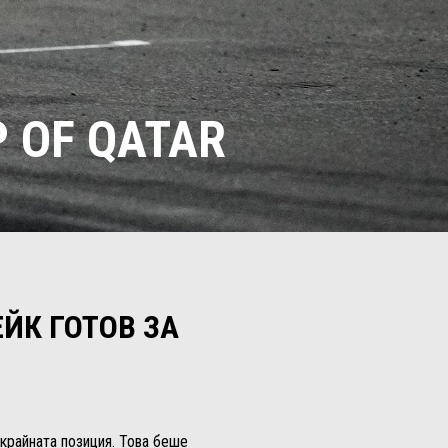
P OF QATAR
ЕЙК ГОТОВ ЗА
 крайната позиция. Това беше