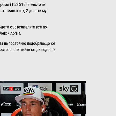
реме (1'53.315) и място на
като малко над 2 десети му
ъдето състезателите все по-
x / Aprilia.
та на постоянно подобряващо се
естове, опитвайки се да подобри