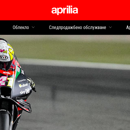
Основна ст
Облекло
Следпродажбено обслужване
Ap