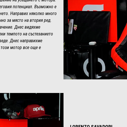
неговия потенциал. Възможно е
нето. Направих няколко много
чно за място на втория ред.
начение. Днес видяхме
лки темпото на състезанието
еведе. Днес направихме
 този мотор все още е
LORENZO SAVADORI