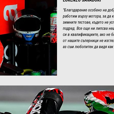
"Благодарение особено на доб
работим върху мотора, за да 
зимните тестове, където не ус
подред. Все още ни липсва не
си в квалификациите, ако не 
от нашите съперници не изгле
аз съм любопитен да видя как 