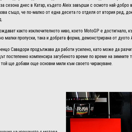
за сезона днес в Катар, където Aleix завърши с осмото най-добро в
азва също, че по-малко от една десета го отделя от втория ред, до
д.
рждават както изключителното ниво, което MotoGP е достигнало, к
о малки пропуски, така и добрата форма, демонстрирана от дуото Alei
ренцо Савадори продължава да работи усилено, като може да разчи
ът постепенно компенсира загубеното време по време на зимните т
е той ще добави още основни мили към своето чиракуване.
ошение на усещането с мотора.