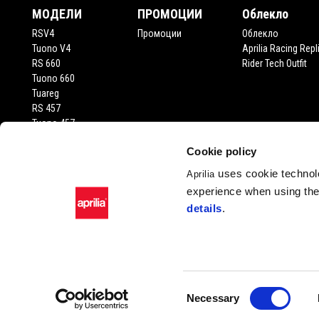
МОДЕЛИ
ПРОМОЦИИ
Облекло
RSV4
Промоции
Облекло
Tuono V4
Aprilia Racing Repl
RS 660
Rider Tech Outfit
Tuono 660
Tuareg
RS 457
Tuono 457
RS 125
Cookie policy
Tuono 125
SR
uses cookie technolo
Aprilia
SX 125
experience when using the 
RX 125
details
.
SR GT 400
SR GT
SXR
Consent
Necessary
Facebook
Instagram
Twitter
Youtube
Selection