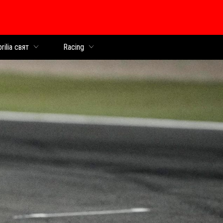
раница
rilia свят
Racing