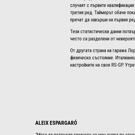
случаят с първите квалификации 
третия ред. Таймерът обаче пок
пречат да завърши на първия ре
Тези статистически данни потвъ
често са разделени от невероятн
От другата страна на гаража Ло
физическо състояние. Италианец
настройките на своя RS-GP. Утр
ALEIX ESPARGARÓ
"Мога да потвърдя казаното от мен вчера по отн