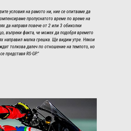
рите условия на рамото ни, ние се опитваме да
компенсираме пропуснатото време по време на
пях да направя повече от 2 или 3 обиколки
що, въпреки факта, че можех да подобря времето
бях направил малка грешка. Ще видим утре. Някои
ждат толкова далеч по отношение на темпото, но
се представя RS-GP."