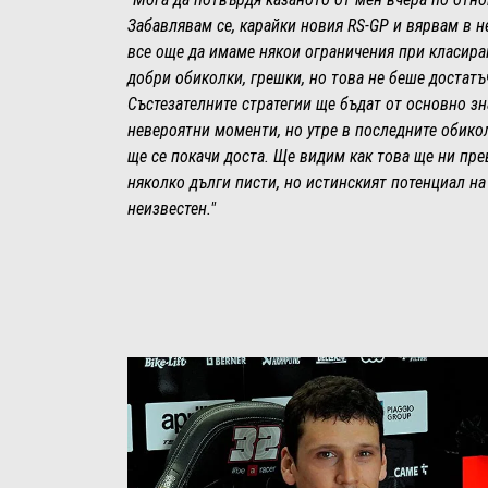
Забавлявам се, карайки новия RS-GP и вярвам в 
все още да имаме някои ограничения при класира
добри обиколки, грешки, но това не беше достатъ
Състезателните стратегии ще бъдат от основно з
невероятни моменти, но утре в последните обико
ще се покачи доста. Ще видим как това ще ни пр
няколко дълги писти, но истинският потенциал на
неизвестен."