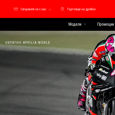
Свържете се с нас
Търговци на дребно
Търговци на дребно
Модели
Промоции
ОБРАТНО APRILIA WORLD