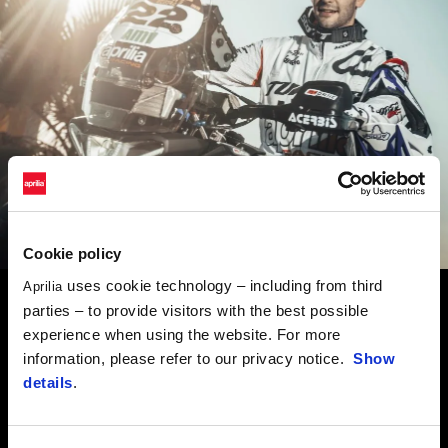
Cookie policy
uses cookie technology – including from third
Aprilia
parties – to provide visitors with the best possible
"Много съм щастлив от изданието за 2025. През първата
experience when using the website. For more
седмица бях в челото. Беше вълнуващо и натрупах много
information, please refer to our privacy notice.
Show
опит. По-късно, когато етапите станаха по-трудни, се
details
.
изправих пред предизвикателства, които ме научиха на
много. А след това дойде и победата ми в осмия етап - един
перфектен ден, в който карах добре и не допуснах никакви