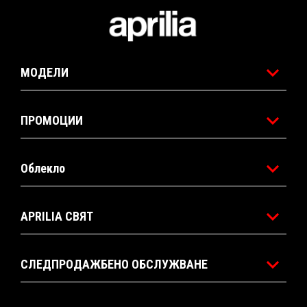
of
of
7
7
Футър
МОДЕЛИ
ПРОМОЦИИ
Облекло
APRILIA СВЯТ
СЛЕДПРОДАЖБЕНО ОБСЛУЖВАНЕ