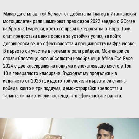
Макар да е млад, той бе част от дебюта на Tuareg в Италианския
мотоциклетен рали шампионат през сезон 2022 заедно с GCorse
на братята Гуарески, което го прави ветеранът на отбора. Този
опит предостави ценна основа за устойчив успех, за който
допринесоха също ефективността и прецизността на Франческо.
В първото си участие в големите рали рейдове, Монтанари се
справи блестящо като абсолютен новобранец в Africa Eco Race
2024 с две класирания на подиума и впечатляващо място в Топ
10 в генералното класиране. Възходът му продължи и в
изданието от 2025 г., където той спечели първата си етапна
победа, както и три подиума, демонстрирайки зрелостта и
таланта си на истински претендент в африканските ралита.