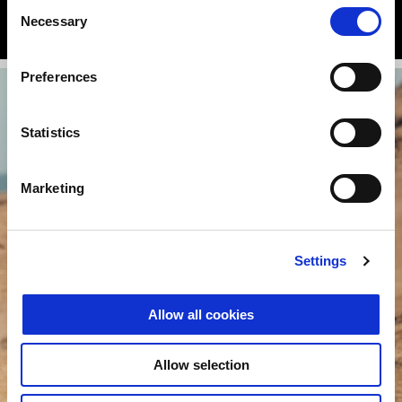
Consent
грешки. Заслугата за тези резултати е на всички, не е само
Necessary
Selection
моя, но и на целия екип, който свърши невероятна работа."
Preferences
Statistics
Marketing
Settings
Allow all cookies
Allow selection