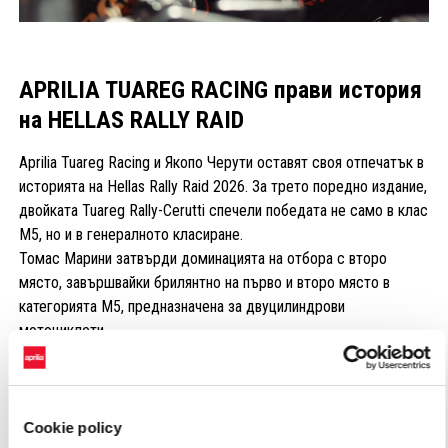
APRILIA TUAREG RACING прави история
на HELLAS RALLY RAID
Aprilia Tuareg Racing и Якопо Черути оставят своя отпечатък в
историята на Hellas Rally Raid 2026. За трето поредно издание,
двойката Tuareg Rally-Cerutti спечели победата не само в клас
M5, но и в генералното класиране.
Томас Марини затвърди доминацията на отбора с второ
място, завършвайки брилянтно на първо и второ място в
категорията M5, предназначена за двуцилиндрови
мотоциклети.
Cookie policy