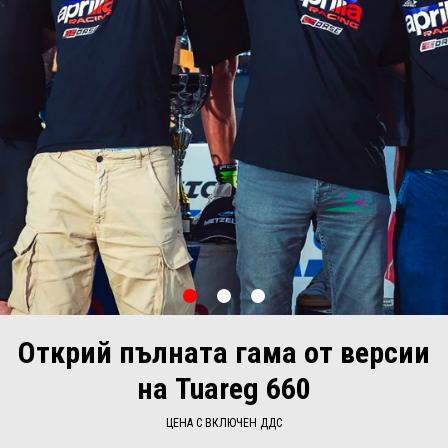
item
item
item
0
1
2
Item
Item
1
1
of
of
Открий пълната гама от версии
3
3
на Tuareg 660
ЦЕНА С ВКЛЮЧЕН ДДС