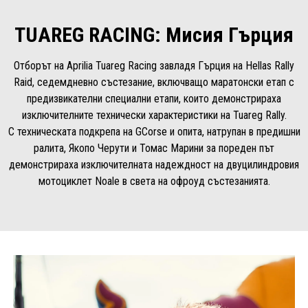
TUAREG RACING: Мисия Гърция
Отборът на Aprilia Tuareg Racing завладя Гърция на Hellas Rally
Raid, седемдневно състезание, включващо маратонски етап с
предизвикателни специални етапи, които демонстрираха
изключителните технически характеристики на Tuareg Rally.
С техническата подкрепа на GCorse и опита, натрупан в предишни
ралита, Якопо Черути и Томас Марини за пореден път
демонстрираха изключителната надеждност на двуцилиндровия
мотоциклет Noale в света на офроуд състезанията.