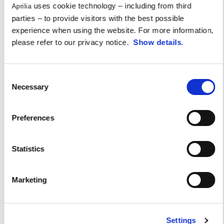
uses cookie technology – including from third
Aprilia
parties – to provide visitors with the best possible
experience when using the website. For more information,
please refer to our privacy notice.
Show details
.
Consent
Necessary
Selection
Preferences
Statistics
APRILIA TUAREG RACING заема
Marketing
централно място на сцената на 2024 и
2025 HELLAS RALLY RAID
През последните години Aprilia Tuareg Rally се утвърди като
Settings