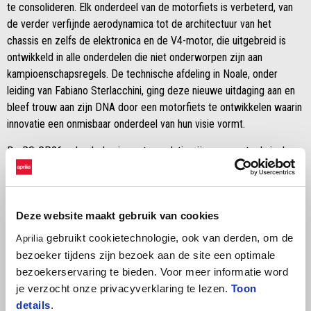
te consolideren. Elk onderdeel van de motorfiets is verbeterd, van
de verder verfijnde aerodynamica tot de architectuur van het
chassis en zelfs de elektronica en de V4-motor, die uitgebreid is
ontwikkeld in alle onderdelen die niet onderworpen zijn aan
kampioenschapsregels. De technische afdeling in Noale, onder
leiding van Fabiano Sterlacchini, ging deze nieuwe uitdaging aan en
bleef trouw aan zijn DNA door een motorfiets te ontwikkelen waarin
innovatie een onmisbaar onderdeel van hun visie vormt.
De RS-GP26 zal ook de nieuwste evolutie zijn van een technische
cyclus die de snelste motoren in de geschiedenis van de MotoGP
op het circuit heeft gebracht, dankzij extreme aerodynamica, ride
height devices en 1000cc-motoren die vanaf 2027 niet langer zijn
Deze website maakt gebruik van cookies
toegestaan volgens de technische voorschriften. Om deze redenen
zal de RS-GP26 het snelste prototype zijn dat ooit in de
gebruikt cookietechnologie, ook van derden, om de
Aprilia
geschiedenis van Aprilia Racing is gebouwd.
bezoeker tijdens zijn bezoek aan de site een optimale
bezoekerservaring te bieden. Voor meer informatie word
Marco Bezzecchi en Jorge Martín kunnen blijven rekenen op een
je verzocht onze privacyverklaring te lezen.
Toon
solide en hecht team, met de steun van officiële tester Lorenzo
details
.