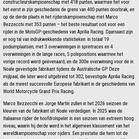
constructeurskampioenschap met 418 punten, waarmee het voor
het eerst in zijn geschiedenis de grens van 400 punten doorbrak, en
op de derde plaats in het rijderskampioenschap met Marco
Bezzecchi met 353 punten – het beste resultaat ooit voor een
rijder in de MotoGP-geschiedenis van Aprilia Racing. Daarnaast zijn
er nog tal van indrukwekkende statistieken: in totaal 19
podiumplaatsen, met 3 overwinningen in sprintraces en 4
overwinningen in de lange races, 5 polepositions waarmee het
vorige record werd geëvenaard, en de 300e overwinning voor de in
Noale gevestigde fabrikant tijdens de Australische GP. Deze
mijlpaal, die later werd uitgebreid tot 302, bevestigde Aprilia Racing
als de meest succesvolle Europese fabrikant in de geschiedenis van
World Motorcycle Grand Prix Racing.
Marco Bezzecchi en Jorge Martín zullen in het 2026 seizoen de
kleuren van de fabrikant uit Noale verdedigen. In 2025 was de
Italiaanse rijder de hoofdrolspeler in een seizoen van extreem hoog
niveau, waarin hij derde werd in het algemeen klassement van het
wereldkampioenschap voor rijders. Een prestatie die hem tot de