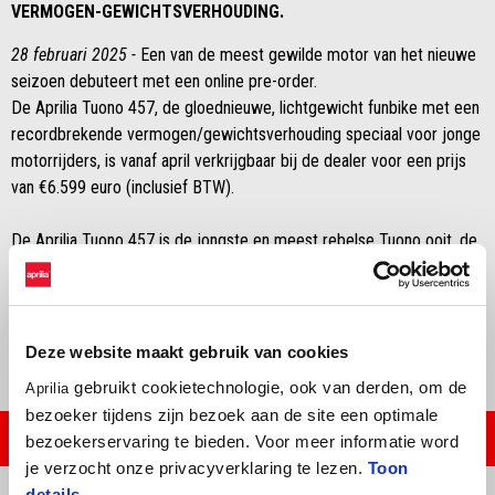
VERMOGEN-GEWICHTSVERHOUDING.
28 februari 2025 -
Een van de meest gewilde motor van het nieuwe
seizoen debuteert met een online pre-order.
De Aprilia Tuono 457, de gloednieuwe, lichtgewicht funbike met een
recordbrekende vermogen/gewichtsverhouding speciaal voor jonge
motorrijders, is vanaf april verkrijgbaar bij de dealer voor een prijs
van €6.599 euro (inclusief BTW).
De Aprilia Tuono 457 is de jongste en meest rebelse Tuono ooit, de
nieuwste erfgenaam van een prestigieuze familie naked
sportmotoren, ontworpen voor pure adrenaline. Het is een echte
naked bike boordevol met de beste Aprilia technologie.
Deze website maakt gebruik van cookies
gebruikt cookietechnologie, ook van derden, om de
Aprilia
bezoeker tijdens zijn bezoek aan de site een optimale
PRE-ORDER NU
bezoekerservaring te bieden. Voor meer informatie word
je verzocht onze privacyverklaring te lezen.
Toon
details
.