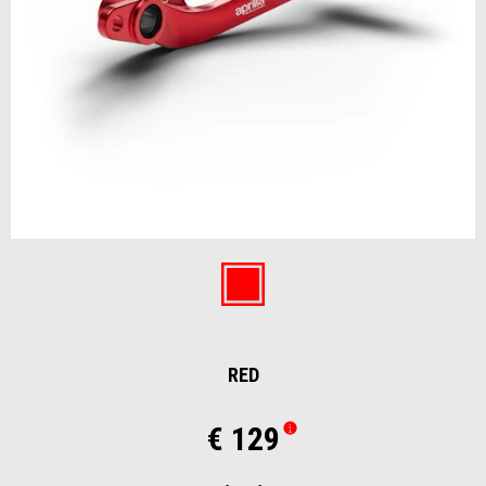
Item
1
of
Red
1
RED
€ 129