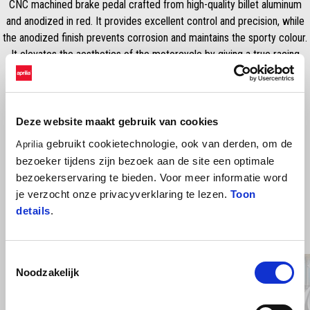
CNC machined brake pedal crafted from high-quality billet aluminum
and anodized in red. It provides excellent control and precision, while
the anodized finish prevents corrosion and maintains the sporty colour.
It elevates the aesthetics of the motorcycle by giving a true racing
inspired style.
Deze website maakt gebruik van cookies
gebruikt cookietechnologie, ook van derden, om de
Aprilia
bezoeker tijdens zijn bezoek aan de site een optimale
bezoekerservaring te bieden. Voor meer informatie word
je verzocht onze privacyverklaring te lezen.
Toon
details
.
BEKIJK ALLES
Toestemmingsselectie
Item
1
Noodzakelijk
of
6