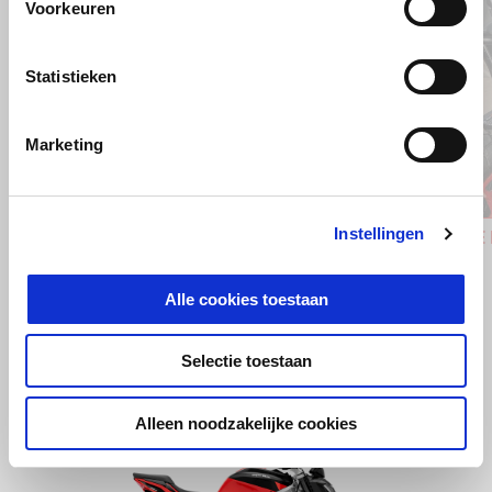
Voorkeuren
Statistieken
Vorige
D
Marketing
Instellingen
Installation kit - APRILIA MIA
KIT SID
Multimedia platform
€ 99
€ 29
Alle cookies toestaan
Selectie toestaan
Item
Alleen noodzakelijke cookies
1
of
1